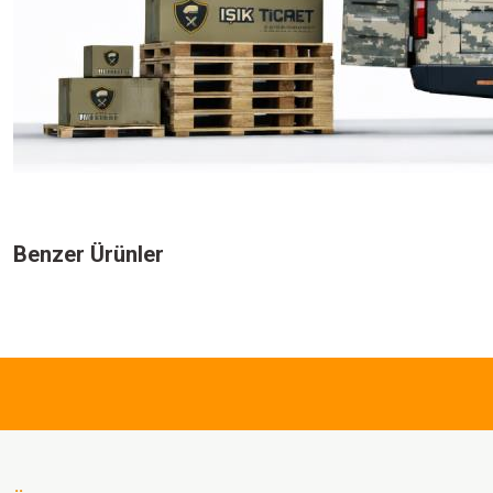
Bu ürünün fiyat bilgisi, resim, ürün açıklamalarında ve diğer konularda yeters
Görüş ve önerileriniz için teşekkür ederiz.
Benzer Ürünler
Ürün resmi kalitesiz, bozuk veya görüntülenemiyor.
Ürün açıklamasında eksik bilgiler bulunuyor.
157,50 TL
Ürün bilgilerinde hatalar bulunuyor.
Ürün fiyatı diğer sitelerden daha pahalı.
Single Sword
Bu ürüne benzer farklı alternatifler olmalı.
Single Sword Kamuflaj Desenli 
Seçenekli Sessiz Tabanca Kılıfı