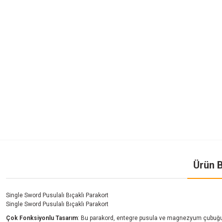
Ürün B
Single Sword Pusulalı Bıçaklı Parakort
Single Sword Pusulalı Bıçaklı Parakort
Çok Fonksiyonlu Tasarım
: Bu parakord, entegre pusula ve magnezyum çubuğu dü