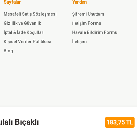
Sayfalar
Yardım
Mesafeli Satış Sözleşmesi
Şifremi Unuttum
Gönder
Gizlilik ve Güvenlik
367,50
İletişim Formu
TL
İptal & İade Koşulları
Havale Bildirim Formu
Kişisel Veriler Politikası
İletişim
Single
Sword
Blog
Single
Sword
Yaylı Akrep
Tabanca
Sepete
Kılıfı TSK
Ekle
126,00 TL
Single Sword
alı Bıçaklı
183,75 TL
Single Sword
Hücum Yeleği
ile
ideasoft
e-
İçin Tabanca