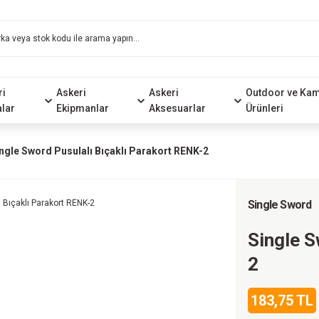
ri
Askeri
Askeri
Outdoor ve Ka
alar
Ekipmanlar
Aksesuarlar
Ürünleri
ngle Sword Pusulalı Bıçaklı Parakort RENK-2
Single Sword
Single S
2
183,75 TL