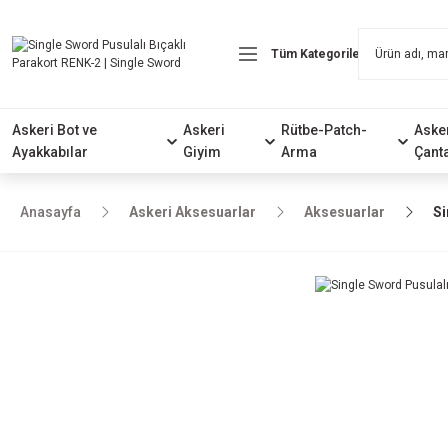
Askeri Bot ve
Askeri
Rütbe-Patch-
Aske
Ayakkabılar
Giyim
Arma
Çant
Anasayfa
Askeri Aksesuarlar
Aksesuarlar
Si