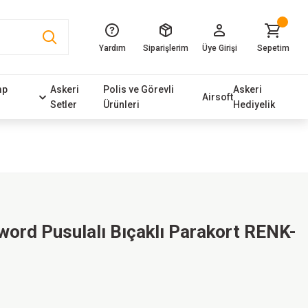
Yardım
Siparişlerim
Üye Girişi
Sepetim
mp
Askeri
Polis ve Görevli
Askeri
Airsoft
Setler
Ürünleri
Hediyelik
word Pusulalı Bıçaklı Parakort RENK-