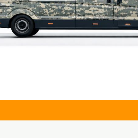
iz gördüğünüz noktaları öneri formunu kullanarak tarafımıza iletebilirsiniz.
Bu ürüne ilk yorumu siz yapın!
Yorum Yaz
420,00 TL
Single Swor
Deri ve Nakış
Single Swor
 Y.TSK
Tabanca Kıl
SİYAH