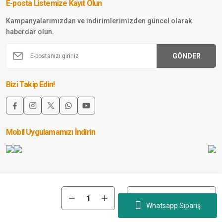
E-posta Listemize Kayıt Olun
Sepete Ekle
Kampanyalarımızdan ve indirimlerimizden güncel olarak
haberdar olun.
840,00
TL
GÖNDER
Single
Sword
Single
Bizi Takip Edin!
Sword
Tabanca
Plastik İç
Sepete
Kılıf BEJ
Ekle
Mobil Uygulamamızı İndirin
157,50 TL
Single Sword
Sepete Ekle
Single Sword Bütün Silahlarla Uyumlu
Whatsapp Sipariş
Pounch Tabanca Şrjrler Kılıfı DİJİTAL