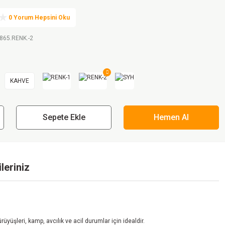
0 Yorum Hepsini Oku
865.RENK.-2
KAHVE
Sepete Ekle
Hemen Al
leriniz
üşleri, kamp, avcılık ve acil durumlar için idealdir.