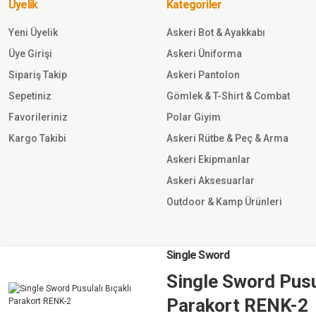
Üyelik
Kategoriler
Sepete Ekle
Yeni Üyelik
Askeri Bot & Ayakkabı
Üye Girişi
Askeri Üniforma
157,50
TL
Sipariş Takip
Askeri Pantolon
Sepetiniz
Gömlek & T-Shirt & Combat
Single
Sword
Favorileriniz
Polar Giyim
Single
Sword
Kargo Takibi
Askeri Rütbe & Peç & Arma
Zigana
Askeri Ekipmanlar
Tabanca
Sepete
Kılıfı Y.TSK
Askeri Aksesuarlar
Ekle
Outdoor & Kamp Ürünleri
210,00 TL
Single Sword
Single Sword
Single Sword Pusul
©2023 singlesword.com Tüm Hakları Saklıdır
Single Sword Tek
Taraflı Koltuk Altı
Parakort RENK-2
Tabanca Kılıfı SİYAH