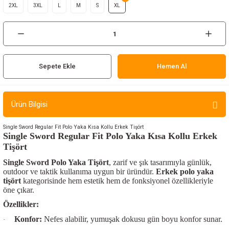
2XL
3XL
L
M
S
XL
ır ve Çorap
kalar
a
atch
Sepete Ekle
Hemen Al
meleri
Ürün Bilgisi
er
Single Sword Regular Fit Polo Yaka Kısa Kollu Erkek Tişört
Single Sword Regular Fit Polo Yaka Kısa Kollu Erkek
rı
Tişört
Single Sword Polo Yaka Tişört
, zarif ve şık tasarımıyla günlük,
er
outdoor ve taktik kullanıma uygun bir üründür.
Erkek polo yaka
tişört
kategorisinde hem estetik hem de fonksiyonel özellikleriyle
r
öne çıkar.
Özellikler:
Konfor:
Nefes alabilir, yumuşak dokusu gün boyu konfor sunar.
·