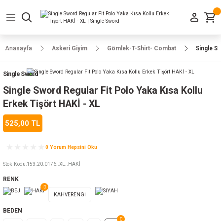
Geri Dön
Geri Dön
Geri Dön
Geri Dön
Geri Dön
Geri Dön
Geri Dön
e Ayakkabılar
h-Arma
lar
manlar
uarlar
Kamp Ürünleri
Anasayfa
Askeri Giyim
Gömlek-T-Shirt- Combat
Single Sw
 Parka
alar
rünleri
Single Sword
a
r
rünleri
ılar
Single Sword Regular Fit Polo Yaka Kısa Kollu
Erkek Tişört HAKİ - XL
n
ları
525,00 TL
ı
- Combat
r
k
0 Yorum Hepsini Oku
Stok Kodu
:
153.20.0176..XL..HAKİ
RENK
ağmurluk
KAHVERENGİ
Şapka
 Kılıfı
BEDEN