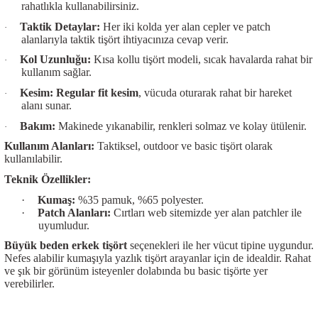
rahatlıkla kullanabilirsiniz.
Taktik Detaylar:
Her iki kolda yer alan cepler ve patch
·
alanlarıyla
taktik tişört
ihtiyacınıza cevap verir.
Kol Uzunluğu:
Kısa kollu tişört
modeli, sıcak havalarda rahat bir
·
kullanım sağlar.
Kesim:
Regular fit kesim
, vücuda oturarak rahat bir hareket
·
alanı sunar.
Bakım:
Makinede yıkanabilir, renkleri solmaz ve kolay ütülenir.
·
Kullanım Alanları:
Taktiksel, outdoor ve basic tişört olarak
kullanılabilir.
Teknik Özellikler:
·
Kumaş:
%35 pamuk, %65 polyester.
·
Patch Alanları:
Cırtları web sitemizde yer alan patchler ile
uyumludur.
Büyük beden erkek tişört
seçenekleri ile her vücut tipine uygundur.
Nefes alabilir kumaşıyla yazlık tişört arayanlar için de idealdir. Rahat
ve şık bir görünüm isteyenler dolabında bu basic tişörte yer
verebilirler.