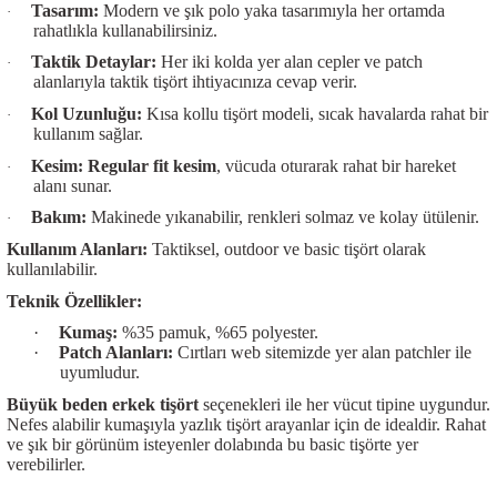
Tasarım:
Modern ve şık
polo yaka
tasarımıyla her ortamda
·
rahatlıkla kullanabilirsiniz.
Taktik Detaylar:
Her iki kolda yer alan cepler ve patch
·
alanlarıyla
taktik tişört
ihtiyacınıza cevap verir.
Kol Uzunluğu:
Kısa kollu tişört
modeli, sıcak havalarda rahat bir
·
kullanım sağlar.
Kesim:
Regular fit kesim
, vücuda oturarak rahat bir hareket
·
alanı sunar.
Bakım:
Makinede yıkanabilir, renkleri solmaz ve kolay ütülenir.
·
Kullanım Alanları:
Taktiksel, outdoor ve basic tişört olarak
kullanılabilir.
Teknik Özellikler:
·
Kumaş:
%35 pamuk, %65 polyester.
·
Patch Alanları:
Cırtları web sitemizde yer alan patchler ile
uyumludur.
Büyük beden erkek tişört
seçenekleri ile her vücut tipine uygundur.
Nefes alabilir kumaşıyla yazlık tişört arayanlar için de idealdir. Rahat
ve şık bir görünüm isteyenler dolabında bu basic tişörte yer
verebilirler.