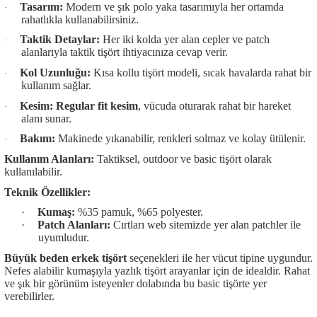
Tasarım:
Modern ve şık
polo yaka
tasarımıyla her ortamda
·
rahatlıkla kullanabilirsiniz.
Taktik Detaylar:
Her iki kolda yer alan cepler ve patch
·
alanlarıyla
taktik tişört
ihtiyacınıza cevap verir.
Kol Uzunluğu:
Kısa kollu tişört
modeli, sıcak havalarda rahat bir
·
kullanım sağlar.
Kesim:
Regular fit kesim
, vücuda oturarak rahat bir hareket
·
alanı sunar.
Bakım:
Makinede yıkanabilir, renkleri solmaz ve kolay ütülenir.
·
Kullanım Alanları:
Taktiksel, outdoor ve basic tişört olarak
kullanılabilir.
Teknik Özellikler:
·
Kumaş:
%35 pamuk, %65 polyester.
·
Patch Alanları:
Cırtları web sitemizde yer alan patchler ile
uyumludur.
Büyük beden erkek tişört
seçenekleri ile her vücut tipine uygundur.
Nefes alabilir kumaşıyla yazlık tişört arayanlar için de idealdir. Rahat
ve şık bir görünüm isteyenler dolabında bu basic tişörte yer
verebilirler.