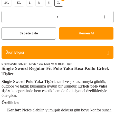
2XL
3XL
L
M
S
XL
ır ve Çorap
kalar
a
atch
Sepete Ekle
Hemen Al
meleri
Ürün Bilgisi
er
Single Sword Regular Fit Polo Yaka Kısa Kollu Erkek Tişört
Single Sword Regular Fit Polo Yaka Kısa Kollu Erkek
rı
Tişört
Single Sword Polo Yaka Tişört
, zarif ve şık tasarımıyla günlük,
er
outdoor ve taktik kullanıma uygun bir üründür.
Erkek polo yaka
tişört
kategorisinde hem estetik hem de fonksiyonel özellikleriyle
r
öne çıkar.
Özellikler:
Konfor:
Nefes alabilir, yumuşak dokusu gün boyu konfor sunar.
·