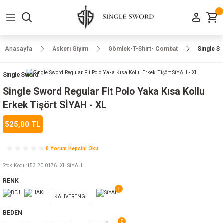
Geri Dön
Geri Dön
Geri Dön
Geri Dön
Geri Dön
Geri Dön
Geri Dön
e Ayakkabılar
h-Arma
lar
manlar
uarlar
Kamp Ürünleri
Anasayfa
Askeri Giyim
Gömlek-T-Shirt- Combat
Single Sw
 Parka
alar
rünleri
Single Sword
a
r
rünleri
ılar
Single Sword Regular Fit Polo Yaka Kısa Kollu
Erkek Tişört SİYAH - XL
n
ları
525,00 TL
ı
- Combat
r
k
0 Yorum Hepsini Oku
Stok Kodu
:
153.20.0176..XL.SİYAH
RENK
ağmurluk
KAHVERENGİ
Şapka
 Kılıfı
BEDEN