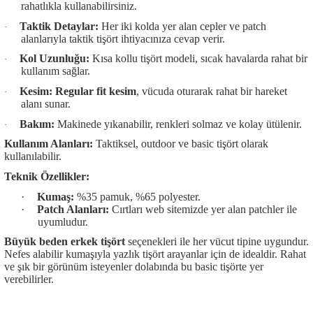
rahatlıkla kullanabilirsiniz.
Taktik Detaylar:
Her iki kolda yer alan cepler ve patch
·
alanlarıyla
taktik tişört
ihtiyacınıza cevap verir.
Kol Uzunluğu:
Kısa kollu tişört
modeli, sıcak havalarda rahat bir
·
kullanım sağlar.
Kesim:
Regular fit kesim
, vücuda oturarak rahat bir hareket
·
alanı sunar.
Bakım:
Makinede yıkanabilir, renkleri solmaz ve kolay ütülenir.
·
Kullanım Alanları:
Taktiksel, outdoor ve basic tişört olarak
kullanılabilir.
Teknik Özellikler:
·
Kumaş:
%35 pamuk, %65 polyester.
·
Patch Alanları:
Cırtları web sitemizde yer alan patchler ile
uyumludur.
Büyük beden erkek tişört
seçenekleri ile her vücut tipine uygundur.
Nefes alabilir kumaşıyla yazlık tişört arayanlar için de idealdir. Rahat
ve şık bir görünüm isteyenler dolabında bu basic tişörte yer
verebilirler.