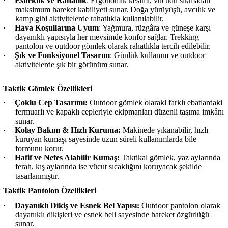
·
Esneklik ve Rahatlık
: Ergonomik kesimi, vücudu sıkmadan
maksimum hareket kabiliyeti sunar. Doğa yürüyüşü, avcılık ve
kamp gibi aktivitelerde rahatlıkla kullanılabilir.
·
Hava Koşullarına Uyum
: Yağmura, rüzgâra ve güneşe karşı
dayanıklı yapısıyla her mevsimde konfor sağlar. Trekking
pantolon ve outdoor gömlek olarak rahatlıkla tercih edilebilir.
·
Şık ve Fonksiyonel Tasarım
: Günlük kullanım ve outdoor
aktivitelerde şık bir görünüm sunar.
Taktik Gömlek Özellikleri
·
Çoklu Cep Tasarımı:
Outdoor gömlek olarakl farklı ebatlardaki
fermuarlı ve kapaklı cepleriyle ekipmanları düzenli taşıma imkânı
sunar.
·
Kolay Bakım & Hızlı Kuruma:
Makinede yıkanabilir, hızlı
kuruyan kumaşı sayesinde uzun süreli kullanımlarda bile
formunu korur.
·
Hafif ve Nefes Alabilir Kumaş:
Taktikal gömlek, yaz aylarında
ferah, kış aylarında ise vücut sıcaklığını koruyacak şekilde
tasarlanmıştır.
Taktik Pantolon Özellikleri
·
Dayanıklı Dikiş ve Esnek Bel Yapısı:
Outdoor pantolon olarak
dayanıklı dikişleri ve esnek beli sayesinde hareket özgürlüğü
sunar.