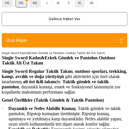
2XL
3XL
4XL
L
M
S
XL
XS
ır ve Çorap
Gelince Haber Ver
kalar
a
atch
Ürün Bilgisi
meleri
Single Sword Kadın&Erkek Gömlek ve Pantolon Outdoor Taktik Alt Üst Takım
Single Sword Kadın&Erkek
Gömlek ve Pantolon
Outdoor
Taktik Alt Üst Takım
er
Single Sword Regular Taktik Takım
,
outdoor sporları, trekking,
kamp, avcılık ve doğa yürüyüşü
gibi aktiviteler için özel olarak
rı
tasarlanmış
alt üst ikili takım
dır.
Taktik gömlek ve taktik
pantolon
, dayanıklı kumaşı, esnek ve fonksiyonel tasarımıyla zor
er
koşullarda maksimum performans sağlar.
Genel Özellikler (Taktik Gömlek & Taktik Pantolon)
r
·
Dayanıklı ve Nefes Alabilir Kumaş
: Taktik gömlek ve taktik
pantolon, Ripstop kumaştan üretilmiştir. Ripstop kumaş,
aşınmaya ve yırtılmaya karşı dayanıklıdır. Nefes alabilir yapısı,
uzun süreli kullanımlarda teri dışarı atarak konfor sağlar.