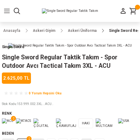
Geri Dön
Geri Dön
Geri Dön
Geri Dön
Geri Dön
Geri Dön
Geri Dön
e Ayakkabılar
h-Arma
lar
manlar
uarlar
Kamp Ürünleri
Anasayfa
Askeri Giyim
Askeri Üniforma
Single Sword Regu
 Parka
alar
rünleri
Single Sword
a
r
rünleri
ılar
Single Sword Regular Taktik Takım - Spor
Outdoor Avcı Tactical Takım 3XL - ACU
n
ları
2.625,00 TL
ı
- Combat
r
k
0 Yorum Hepsini Oku
Stok Kodu
:
153.999.002.3XL...ACU..
RENK
ağmurluk
HAKİ
Şapka
 Kılıfı
BEDEN