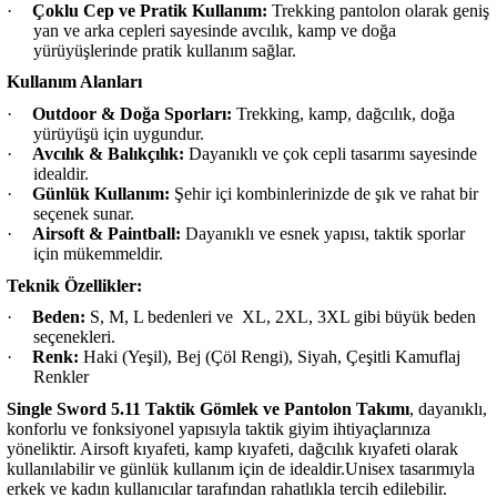
·
Çoklu Cep ve Pratik Kullanım:
Trekking pantolon olarak geniş
yan ve arka cepleri sayesinde avcılık, kamp ve doğa
yürüyüşlerinde pratik kullanım sağlar.
Kullanım Alanları
·
Outdoor & Doğa Sporları:
Trekking, kamp, dağcılık, doğa
yürüyüşü için uygundur.
·
Avcılık & Balıkçılık:
Dayanıklı ve çok cepli tasarımı sayesinde
idealdir.
·
Günlük Kullanım:
Şehir içi kombinlerinizde de şık ve rahat bir
seçenek sunar.
·
Airsoft & Paintball:
Dayanıklı ve esnek yapısı, taktik sporlar
için mükemmeldir.
Teknik Özellikler:
·
Beden:
S, M, L bedenleri ve
XL, 2XL, 3XL gibi büyük beden
seçenekleri.
·
Renk:
Haki (Yeşil), Bej (Çöl Rengi), Siyah, Çeşitli Kamuflaj
Renkler
Single Sword 5.11 Taktik Gömlek ve Pantolon Takımı
, dayanıklı,
konforlu ve fonksiyonel yapısıyla taktik giyim ihtiyaçlarınıza
yöneliktir. Airsoft kıyafeti, kamp kıyafeti, dağcılık kıyafeti olarak
kullanılabilir ve günlük kullanım için de idealdir.Unisex tasarımıyla
erkek ve kadın kullanıcılar tarafından rahatlıkla tercih edilebilir.