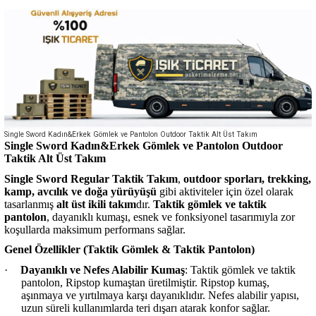
Single Sword Kadın&Erkek Gömlek ve Pantolon Outdoor Taktik Alt Üst Takım
Single Sword Kadın&Erkek
Gömlek ve Pantolon
Outdoor
Taktik Alt Üst Takım
Single Sword Regular Taktik Takım
,
outdoor sporları, trekking,
kamp, avcılık ve doğa yürüyüşü
gibi aktiviteler için özel olarak
tasarlanmış
alt üst ikili takım
dır.
Taktik gömlek ve taktik
pantolon
, dayanıklı kumaşı, esnek ve fonksiyonel tasarımıyla zor
koşullarda maksimum performans sağlar.
Genel Özellikler (Taktik Gömlek & Taktik Pantolon)
·
Dayanıklı ve Nefes Alabilir Kumaş
: Taktik gömlek ve taktik
pantolon, Ripstop kumaştan üretilmiştir. Ripstop kumaş,
aşınmaya ve yırtılmaya karşı dayanıklıdır. Nefes alabilir yapısı,
uzun süreli kullanımlarda teri dışarı atarak konfor sağlar.