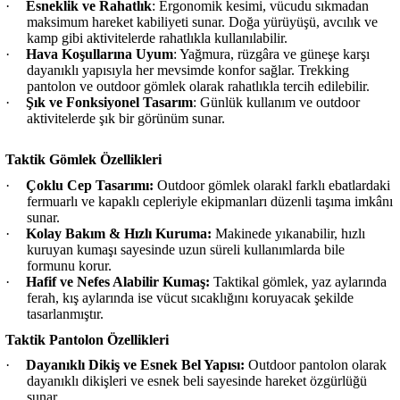
·
Esneklik ve Rahatlık
: Ergonomik kesimi, vücudu sıkmadan
maksimum hareket kabiliyeti sunar. Doğa yürüyüşü, avcılık ve
kamp gibi aktivitelerde rahatlıkla kullanılabilir.
·
Hava Koşullarına Uyum
: Yağmura, rüzgâra ve güneşe karşı
dayanıklı yapısıyla her mevsimde konfor sağlar. Trekking
pantolon ve outdoor gömlek olarak rahatlıkla tercih edilebilir.
·
Şık ve Fonksiyonel Tasarım
: Günlük kullanım ve outdoor
aktivitelerde şık bir görünüm sunar.
Taktik Gömlek Özellikleri
·
Çoklu Cep Tasarımı:
Outdoor gömlek olarakl farklı ebatlardaki
fermuarlı ve kapaklı cepleriyle ekipmanları düzenli taşıma imkânı
sunar.
·
Kolay Bakım & Hızlı Kuruma:
Makinede yıkanabilir, hızlı
kuruyan kumaşı sayesinde uzun süreli kullanımlarda bile
formunu korur.
·
Hafif ve Nefes Alabilir Kumaş:
Taktikal gömlek, yaz aylarında
ferah, kış aylarında ise vücut sıcaklığını koruyacak şekilde
tasarlanmıştır.
Taktik Pantolon Özellikleri
·
Dayanıklı Dikiş ve Esnek Bel Yapısı:
Outdoor pantolon olarak
dayanıklı dikişleri ve esnek beli sayesinde hareket özgürlüğü
sunar.