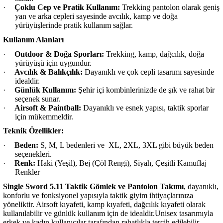
·
Çoklu Cep ve Pratik Kullanım:
Trekking pantolon olarak geniş
yan ve arka cepleri sayesinde avcılık, kamp ve doğa
yürüyüşlerinde pratik kullanım sağlar.
Kullanım Alanları
·
Outdoor & Doğa Sporları:
Trekking, kamp, dağcılık, doğa
yürüyüşü için uygundur.
·
Avcılık & Balıkçılık:
Dayanıklı ve çok cepli tasarımı sayesinde
idealdir.
·
Günlük Kullanım:
Şehir içi kombinlerinizde de şık ve rahat bir
seçenek sunar.
·
Airsoft & Paintball:
Dayanıklı ve esnek yapısı, taktik sporlar
için mükemmeldir.
Teknik Özellikler:
·
Beden:
S, M, L bedenleri ve
XL, 2XL, 3XL gibi büyük beden
seçenekleri.
·
Renk:
Haki (Yeşil), Bej (Çöl Rengi), Siyah, Çeşitli Kamuflaj
Renkler
Single Sword 5.11 Taktik Gömlek ve Pantolon Takımı
, dayanıklı,
konforlu ve fonksiyonel yapısıyla taktik giyim ihtiyaçlarınıza
yöneliktir. Airsoft kıyafeti, kamp kıyafeti, dağcılık kıyafeti olarak
kullanılabilir ve günlük kullanım için de idealdir.Unisex tasarımıyla
erkek ve kadın kullanıcılar tarafından rahatlıkla tercih edilebilir.