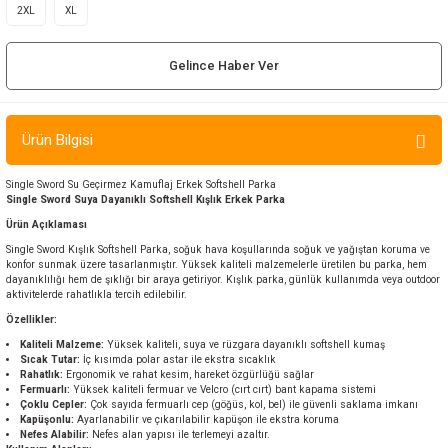
2XL
XL
ır ve Çorap
Gelince Haber Ver
kalar
a
atch
Ürün Bilgisi
meleri
Single Sword Su Geçirmez Kamuflaj Erkek Softshell Parka
Single Sword Suya Dayanıklı Softshell Kışlık Erkek Parka
er
Ürün Açıklaması
Single Sword Kışlık Softshell Parka, soğuk hava koşullarında soğuk ve yağıştan koruma ve
konfor sunmak üzere tasarlanmıştır. Yüksek kaliteli malzemelerle üretilen bu parka, hem
rı
dayanıklılığı hem de şıklığı bir araya getiriyor. Kışlık parka, günlük kullanımda veya outdoor
aktivitelerde rahatlıkla tercih edilebilir.
er
Özellikler:
Kaliteli Malzeme:
Yüksek kaliteli, suya ve rüzgara dayanıklı softshell kumaş
Sıcak Tutar:
İç kısımda polar astar ile ekstra sıcaklık
r
Rahatlık:
Ergonomik ve rahat kesim, hareket özgürlüğü sağlar
Fermuarlı:
Yüksek kaliteli fermuar ve Velcro (cırt cırt) bant kapama sistemi
Çoklu Cepler:
Çok sayıda fermuarlı cep (göğüs, kol, bel) ile güvenli saklama imkanı
Kapüşonlu:
Ayarlanabilir ve çıkarılabilir kapüşon ile ekstra koruma
Nefes Alabilir:
Nefes alan yapısı ile terlemeyi azaltır.