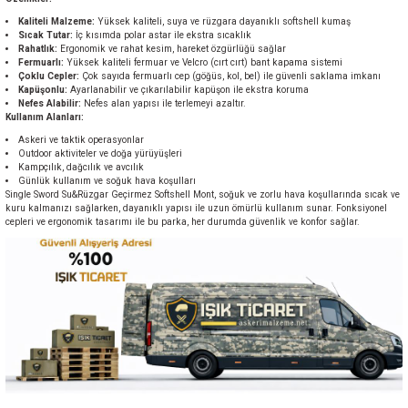
Kaliteli Malzeme:
Yüksek kaliteli, suya ve rüzgara dayanıklı softshell kumaş
Sıcak Tutar:
İç kısımda polar astar ile ekstra sıcaklık
Rahatlık:
Ergonomik ve rahat kesim, hareket özgürlüğü sağlar
Fermuarlı:
Yüksek kaliteli fermuar ve Velcro (cırt cırt) bant kapama sistemi
Çoklu Cepler:
Çok sayıda fermuarlı cep (göğüs, kol, bel) ile güvenli saklama imkanı
Kapüşonlu:
Ayarlanabilir ve çıkarılabilir kapüşon ile ekstra koruma
Nefes Alabilir:
Nefes alan yapısı ile terlemeyi azaltır.
Kullanım Alanları:
Askeri ve taktik operasyonlar
Outdoor aktiviteler ve doğa yürüyüşleri
Kampçılık, dağcılık ve avcılık
Günlük kullanım ve soğuk hava koşulları
Single Sword Su&Rüzgar Geçirmez Softshell Mont, soğuk ve zorlu hava koşullarında sıcak ve
kuru kalmanızı sağlarken, dayanıklı yapısı ile uzun ömürlü kullanım sunar. Fonksiyonel
cepleri ve ergonomik tasarımı ile bu parka, her durumda güvenlik ve konfor sağlar.