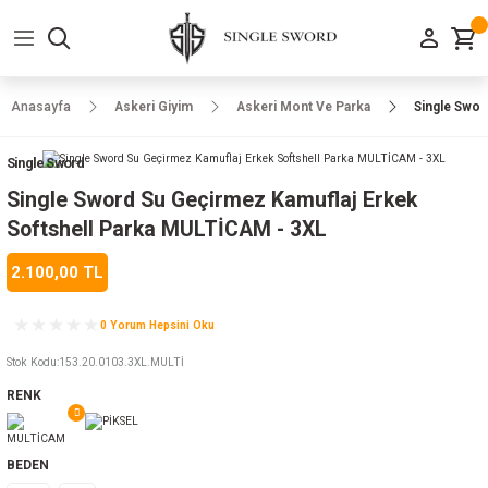
Geri Dön
Geri Dön
Geri Dön
Geri Dön
Geri Dön
Geri Dön
Geri Dön
e Ayakkabılar
h-Arma
lar
manlar
uarlar
Kamp Ürünleri
Anasayfa
Askeri Giyim
Askeri Mont Ve Parka
Single Swor
 Parka
alar
rünleri
Single Sword
a
r
rünleri
ılar
Single Sword Su Geçirmez Kamuflaj Erkek
Softshell Parka MULTİCAM - 3XL
n
ları
2.100,00 TL
ı
- Combat
r
k
0 Yorum Hepsini Oku
Stok Kodu
:
153.20.0103.3XL.MULTİ
RENK
ağmurluk
Şapka
 Kılıfı
BEDEN