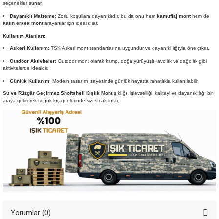
seçenekler sunar.
Dayanıklı Malzeme
: Zorlu koşullara dayanıklıdır, bu da onu hem
kamuflaj mont
hem de
kalın erkek mont
arayanlar için ideal kılar.
Kullanım Alanları:
Askeri Kullanım
: TSK Askeri mont standartlarına uygundur ve dayanıklılığıyla öne çıkar.
Outdoor Aktiviteler
: Outdoor mont olarak kamp, doğa yürüyüşü, avcılık ve dağcılık gibi
aktivitelerde idealdir.
Günlük Kullanım
: Modern tasarımı sayesinde günlük hayatta rahatlıkla kullanılabilir.
Su ve Rüzgâr Geçirmez Shoftshell Kışlık Mont
şıklığı, işlevselliği, kaliteyi ve dayanıklılığı bir
araya getirerek soğuk kış günlerinde sizi sıcak tutar.
Yorumlar (0)