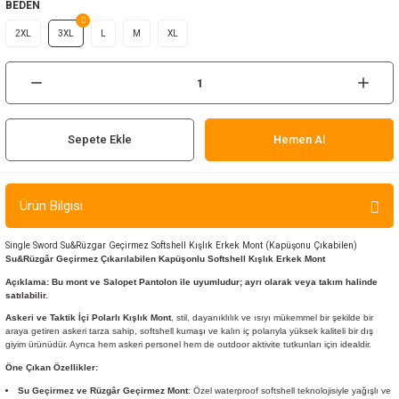
BEDEN
ır ve Çorap
2XL
3XL
L
M
XL
kalar
a
atch
Sepete Ekle
Hemen Al
meleri
er
Ürün Bilgisi
rı
Single Sword Su&Rüzgar Geçirmez Softshell Kışlık Erkek Mont (Kapüşonu Çıkabilen)
Su&Rüzgâr Geçirmez Çıkarılabilen Kapüşonlu Softshell Kışlık
Erkek
Mont
er
Açıklama: Bu mont ve Salopet Pantolon ile uyumludur; ayrı olarak veya takım halinde
satılabilir.
Askeri ve Taktik İçi Polarlı Kışlık Mont
, stil, dayanıklılık ve ısıyı mükemmel bir şekilde bir
r
araya getiren askeri tarza sahip, softshell kumaşı ve kalın iç polarıyla yüksek kaliteli bir dış
giyim ürünüdür. Ayrıca hem askeri personel hem de outdoor aktivite tutkunları için idealdir.
Öne Çıkan Özellikler:
Su Geçirmez ve Rüzgâr Geçirmez Mont
: Özel waterproof softshell teknolojisiyle yağışlı ve