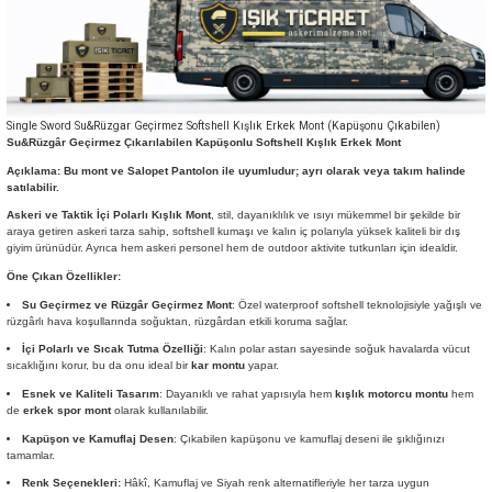
Single Sword Su&Rüzgar Geçirmez Softshell Kışlık Erkek Mont (Kapüşonu Çıkabilen)
Su&Rüzgâr Geçirmez Çıkarılabilen Kapüşonlu Softshell Kışlık
Erkek
Mont
Açıklama: Bu mont ve Salopet Pantolon ile uyumludur; ayrı olarak veya takım halinde
satılabilir.
Askeri ve Taktik İçi Polarlı Kışlık Mont
, stil, dayanıklılık ve ısıyı mükemmel bir şekilde bir
araya getiren askeri tarza sahip, softshell kumaşı ve kalın iç polarıyla yüksek kaliteli bir dış
giyim ürünüdür. Ayrıca hem askeri personel hem de outdoor aktivite tutkunları için idealdir.
Öne Çıkan Özellikler:
Su Geçirmez ve Rüzgâr Geçirmez Mont
: Özel waterproof softshell teknolojisiyle yağışlı ve
rüzgârlı hava koşullarında soğuktan, rüzgârdan etkili koruma sağlar.
İçi Polarlı ve Sıcak Tutma Özelliği
: Kalın polar astarı sayesinde soğuk havalarda vücut
sıcaklığını korur, bu da onu ideal bir
kar montu
yapar.
Esnek ve Kaliteli Tasarım
: Dayanıklı ve rahat yapısıyla hem
kışlık motorcu montu
hem
de
erkek spor mont
olarak kullanılabilir.
Kapüşon ve Kamuflaj Desen
: Çıkabilen kapüşonu ve kamuflaj deseni ile şıklığınızı
tamamlar.
Renk Seçenekleri:
Hâkî, Kamuflaj ve Siyah renk alternatifleriyle her tarza uygun