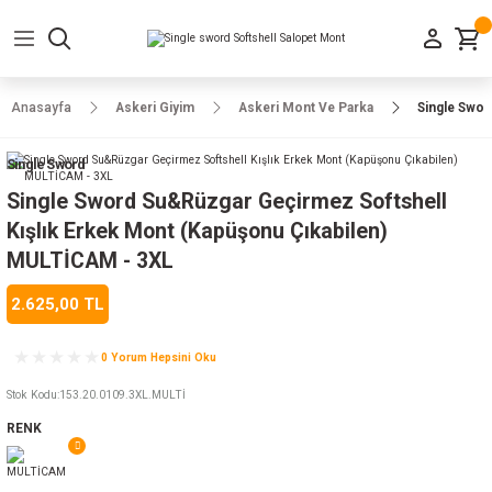
Geri Dön
Geri Dön
Geri Dön
Geri Dön
Geri Dön
Geri Dön
Geri Dön
e Ayakkabılar
h-Arma
lar
manlar
uarlar
Kamp Ürünleri
Anasayfa
Askeri Giyim
Askeri Mont Ve Parka
Single Swor
 Parka
alar
rünleri
Single Sword
a
r
rünleri
ılar
Single Sword Su&Rüzgar Geçirmez Softshell
Kışlık Erkek Mont (Kapüşonu Çıkabilen)
n
ları
MULTİCAM - 3XL
2.625,00 TL
ı
- Combat
r
k
0 Yorum Hepsini Oku
Stok Kodu
:
153.20.0109.3XL.MULTİ
ağmurluk
RENK
Şapka
 Kılıfı