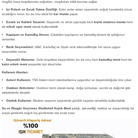
rüzgârlı hava koşullarında soğuktan, rüzgârdan etkili koruma sağlar.
İçi Polarlı ve Sıcak Tutma Özelliği
: Kalın polar astarı sayesinde soğuk havalarda vücut
sıcaklığını korur, bu da onu ideal bir
kar montu
yapar.
Esnek ve Kaliteli Tasarım
: Dayanıklı ve rahat yapısıyla hem
kışlık motorcu montu
hem
de
erkek spor mont
olarak kullanılabilir.
Kapüşon ve Kamuflaj Desen
: Çıkabilen kapüşonu ve kamuflaj deseni ile şıklığınızı
tamamlar.
Renk Seçenekleri:
Hâkî, Kamuflaj ve Siyah renk alternatifleriyle her tarza uygun
seçenekler sunar.
Dayanıklı Malzeme
: Zorlu koşullara dayanıklıdır, bu da onu hem
kamuflaj mont
hem de
kalın erkek mont
arayanlar için ideal kılar.
Kullanım Alanları:
Askeri Kullanım
: TSK Askeri mont standartlarına uygundur ve dayanıklılığıyla öne çıkar.
Outdoor Aktiviteler
: Outdoor mont olarak kamp, doğa yürüyüşü, avcılık ve dağcılık gibi
aktivitelerde idealdir.
Günlük Kullanım
: Modern tasarımı sayesinde günlük hayatta rahatlıkla kullanılabilir.
Su ve Rüzgâr Geçirmez Shoftshell Kışlık Mont
şıklığı, işlevselliği, kaliteyi ve dayanıklılığı bir
araya getirerek soğuk kış günlerinde sizi sıcak tutar.