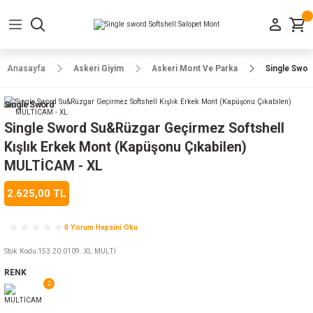
Geri Dön
Geri Dön
Geri Dön
Geri Dön
Geri Dön
Geri Dön
Geri Dön
e Ayakkabılar
h-Arma
lar
manlar
uarlar
Kamp Ürünleri
Anasayfa
Askeri Giyim
Askeri Mont Ve Parka
Single Swor
 Parka
alar
rünleri
Single Sword
a
r
rünleri
ılar
Single Sword Su&Rüzgar Geçirmez Softshell
Kışlık Erkek Mont (Kapüşonu Çıkabilen)
n
ları
MULTİCAM - XL
2.625,00 TL
ı
- Combat
r
k
0 Yorum Hepsini Oku
Stok Kodu
:
153.20.0109..XL.MULTİ
ağmurluk
RENK
Şapka
 Kılıfı