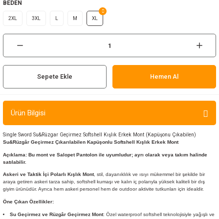
BEDEN
ır ve Çorap
2XL
3XL
L
M
XL
kalar
a
atch
Sepete Ekle
Hemen Al
meleri
er
Ürün Bilgisi
rı
Single Sword Su&Rüzgar Geçirmez Softshell Kışlık Erkek Mont (Kapüşonu Çıkabilen)
Su&Rüzgâr Geçirmez Çıkarılabilen Kapüşonlu Softshell Kışlık
Erkek
Mont
er
Açıklama: Bu mont ve Salopet Pantolon ile uyumludur; ayrı olarak veya takım halinde
satılabilir.
Askeri ve Taktik İçi Polarlı Kışlık Mont
, stil, dayanıklılık ve ısıyı mükemmel bir şekilde bir
r
araya getiren askeri tarza sahip, softshell kumaşı ve kalın iç polarıyla yüksek kaliteli bir dış
giyim ürünüdür. Ayrıca hem askeri personel hem de outdoor aktivite tutkunları için idealdir.
Öne Çıkan Özellikler:
Su Geçirmez ve Rüzgâr Geçirmez Mont
: Özel waterproof softshell teknolojisiyle yağışlı ve