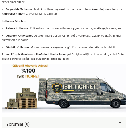
seçenekler sunar.
Dayanıklı Malzeme
: Zorlu koşullara dayanıklıdır, bu da onu hem
kamuflaj mont
hem de
kalın erkek mont
arayanlar için ideal kılar.
Kullanım Alanları:
Askeri Kullanım
: TSK Askeri mont standartlarına uygundur ve dayanıklılığıyla öne çıkar.
Outdoor Aktiviteler
: Outdoor mont olarak kamp, doğa yürüyüşü, avcılık ve dağcılık gibi
aktivitelerde idealdir.
Günlük Kullanım
: Modern tasarımı sayesinde günlük hayatta rahatlıkla kullanılabilir.
Su ve Rüzgâr Geçirmez Shoftshell Kışlık Mont
şıklığı, işlevselliği, kaliteyi ve dayanıklılığı bir
araya getirerek soğuk kış günlerinde sizi sıcak tutar.
Yorumlar (0)