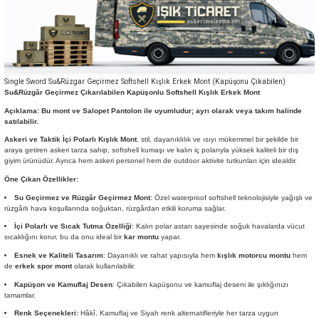
Single Sword Su&Rüzgar Geçirmez Softshell Kışlık Erkek Mont (Kapüşonu Çıkabilen)
Su&Rüzgâr Geçirmez Çıkarılabilen Kapüşonlu Softshell Kışlık
Erkek
Mont
Açıklama: Bu mont ve Salopet Pantolon ile uyumludur; ayrı olarak veya takım halinde
satılabilir.
Askeri ve Taktik İçi Polarlı Kışlık Mont
, stil, dayanıklılık ve ısıyı mükemmel bir şekilde bir
araya getiren askeri tarza sahip, softshell kumaşı ve kalın iç polarıyla yüksek kaliteli bir dış
giyim ürünüdür. Ayrıca hem askeri personel hem de outdoor aktivite tutkunları için idealdir.
Öne Çıkan Özellikler:
Su Geçirmez ve Rüzgâr Geçirmez Mont
: Özel waterproof softshell teknolojisiyle yağışlı ve
rüzgârlı hava koşullarında soğuktan, rüzgârdan etkili koruma sağlar.
İçi Polarlı ve Sıcak Tutma Özelliği
: Kalın polar astarı sayesinde soğuk havalarda vücut
sıcaklığını korur, bu da onu ideal bir
kar montu
yapar.
Esnek ve Kaliteli Tasarım
: Dayanıklı ve rahat yapısıyla hem
kışlık motorcu montu
hem
de
erkek spor mont
olarak kullanılabilir.
Kapüşon ve Kamuflaj Desen
: Çıkabilen kapüşonu ve kamuflaj deseni ile şıklığınızı
tamamlar.
Renk Seçenekleri:
Hâkî, Kamuflaj ve Siyah renk alternatifleriyle her tarza uygun