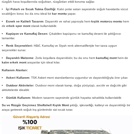
rüzgârlı hava koşullarında soğuktan, rüzgârdan etkili koruma sağlar.
İçi Polarlı ve Sıcak Tutma Özelliği
: Kalın polar astarı sayesinde soğuk havalarda vücut
sıcaklığını korur, bu da onu ideal bir
kar montu
yapar.
Esnek ve Kaliteli Tasarım
: Dayanıklı ve rahat yapısıyla hem
kışlık motorcu montu
hem
de
erkek spor mont
olarak kullanılabilir.
Kapüşon ve Kamuflaj Desen
: Çıkabilen kapüşonu ve kamuflaj deseni ile şıklığınızı
tamamlar.
Renk Seçenekleri:
Hâkî, Kamuflaj ve Siyah renk alternatifleriyle her tarza uygun
seçenekler sunar.
Dayanıklı Malzeme
: Zorlu koşullara dayanıklıdır, bu da onu hem
kamuflaj mont
hem de
kalın erkek mont
arayanlar için ideal kılar.
Kullanım Alanları:
Askeri Kullanım
: TSK Askeri mont standartlarına uygundur ve dayanıklılığıyla öne çıkar.
Outdoor Aktiviteler
: Outdoor mont olarak kamp, doğa yürüyüşü, avcılık ve dağcılık gibi
aktivitelerde idealdir.
Günlük Kullanım
: Modern tasarımı sayesinde günlük hayatta rahatlıkla kullanılabilir.
Su ve Rüzgâr Geçirmez Shoftshell Kışlık Mont
şıklığı, işlevselliği, kaliteyi ve dayanıklılığı bir
araya getirerek soğuk kış günlerinde sizi sıcak tutar.