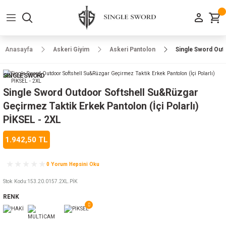
Geri Dön
Geri Dön
Geri Dön
Geri Dön
Geri Dön
Geri Dön
Geri Dön
e Ayakkabılar
h-Arma
lar
manlar
uarlar
Kamp Ürünleri
Anasayfa
Askeri Giyim
Askeri Pantolon
Single Sword Outd
 Parka
alar
rünleri
SINGLE SWORD
a
r
rünleri
ılar
Single Sword Outdoor Softshell Su&Rüzgar
Geçirmez Taktik Erkek Pantolon (İçi Polarlı)
n
ları
PİKSEL - 2XL
1.942,50 TL
ı
- Combat
r
k
0 Yorum Hepsini Oku
Stok Kodu
:
153.20.0157.2XL.PİK
ağmurluk
RENK
Şapka
 Kılıfı