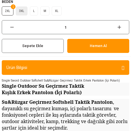
BEDEN
ır ve Çorap
2XL
3XL
L
M
XL
kalar
a
atch
Sepete Ekle
Hemen Al
meleri
er
Ürün Bilgisi
rı
Single Sword Outdoor Softshell Su&Rüzgar Geçirmez Taktik Erkek Pantolon (İçi Polarlı)
Single Outdoor Su Geçirmez Taktik
Kışlık Erkek Pantolon (İçi Polarlı)
er
Su&Rüzgar Geçirmez Soft
s
hell Taktik Pantolon
,
r
dayanıklı su geçirmez kumaşı, içi polarlı tasarımı ve
fonksiyonel cepleri ile kış aylarında taktik görevler,
outdoor aktiviteler, kamp, trekking ve dağcılık gibi zorlu
şartlar için ideal bir seçimdir.