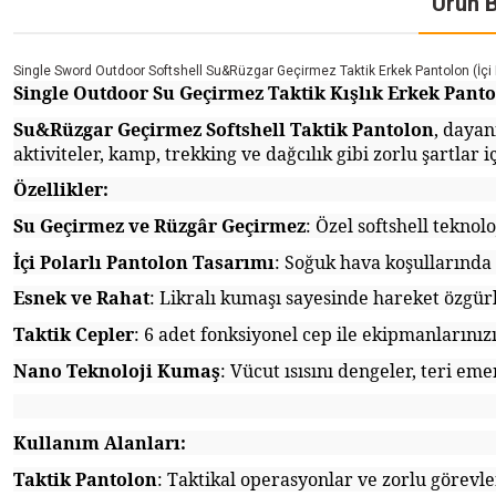
Ürün B
Single Sword Outdoor Softshell Su&Rüzgar Geçirmez Taktik Erkek Pantolon (İçi P
Single Outdoor Su Geçirmez Taktik Kışlık Erkek Pantol
Su&Rüzgar Geçirmez Soft
s
hell Taktik Pantolon
, dayan
aktiviteler, kamp, trekking ve dağcılık gibi zorlu şartlar i
Özellikler:
Su Geçirmez ve Rüzgâr Geçirmez
: Özel softshell teknol
İçi Polarlı Pantolon Tasarımı
: Soğuk hava koşullarında 
Esnek ve Rahat
: Likralı kumaşı sayesinde hareket özgür
Taktik Cepler
: 6 adet fonksiyonel cep ile ekipmanlarınızı
Nano Teknoloji Kumaş
: Vücut ısısını dengeler, teri em
Kullanım Alanları:
Taktik Pantolon
: Taktikal operasyonlar ve zorlu görevle