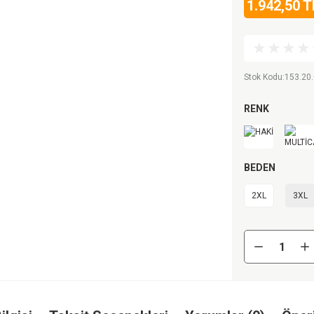
1.942,50 T
Stok Kodu
:
153.20.
RENK
BEDEN
2XL
3XL