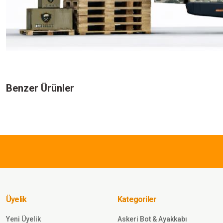
Bu ürünün fiyat bilgisi, resim, ürün açıklamalarında ve diğer konularda yeters
Görüş ve önerileriniz için teşekkür ederiz.
Benzer Ürünler
Ürün resmi kalitesiz, bozuk veya görüntülenemiyor.
Ürün açıklamasında eksik bilgiler bulunuyor.
1.732,50 TL
Ürün bilgilerinde hatalar bulunuyor.
Ürün fiyatı diğer sitelerden daha pahalı.
Single Sword
Bu ürüne benzer farklı alternatifler olmalı.
Single Sword Likralı Outdoor
Erkek&Kadın Taktik Pantolon
TSK
Üyelik
Kategoriler
Sepete Ekle
Yeni Üyelik
Askeri Bot & Ayakkabı