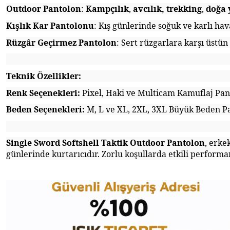
Outdoor Pantolon
:
Kampçılık
,
avcılık,
trekking
,
doğa 
Kışlık Kar Pantolonu
: Kış günlerinde soğuk ve karlı ha
Rüzgâr Geçirmez Pantolon
: Sert rüzgarlara karşı üstü
Teknik Özellikler:
Renk Seçenekleri:
Pixel, Haki ve Multicam Kamuflaj Pan
Beden Seçenekleri:
M, L ve XL, 2XL, 3XL Büyük Beden Pa
Single Sword Softshell Taktik Outdoor Pantolon
, erke
günlerinde kurtarıcıdır. Zorlu koşullarda etkili performan