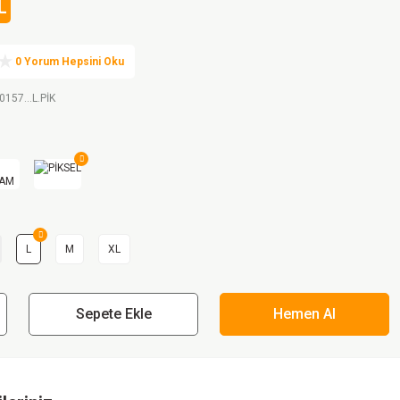
L
0 Yorum Hepsini Oku
0157...L.PİK
L
M
XL
Sepete Ekle
Hemen Al