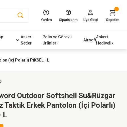
Yardım
Siparişlerim
Üye Girişi
Sepetim
mp
Askeri
Polis ve Görevli
Askeri
Airsoft
Setler
Ürünleri
Hediyelik
n (İçi Polarlı) PİKSEL - L
D
Sword Outdoor Softshell Su&Rüzgar
 Taktik Erkek Pantolon (İçi Polarlı)
 L