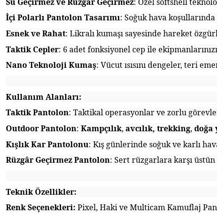
Su Geçirmez ve Rüzgâr Geçirmez
: Özel softshell teknol
İçi Polarlı Pantolon Tasarımı
: Soğuk hava koşullarında 
Esnek ve Rahat
: Likralı kumaşı sayesinde hareket özgür
Taktik Cepler
: 6 adet fonksiyonel cep ile ekipmanlarınızı
Nano Teknoloji Kumaş
: Vücut ısısını dengeler, teri em
Kullanım Alanları:
Taktik Pantolon
: Taktikal operasyonlar ve zorlu görevle
Outdoor Pantolon
:
Kampçılık
,
avcılık,
trekking
,
doğa 
Kışlık Kar Pantolonu
: Kış günlerinde soğuk ve karlı ha
Rüzgâr Geçirmez Pantolon
: Sert rüzgarlara karşı üstü
Teknik Özellikler:
Renk Seçenekleri:
Pixel, Haki ve Multicam Kamuflaj Pan