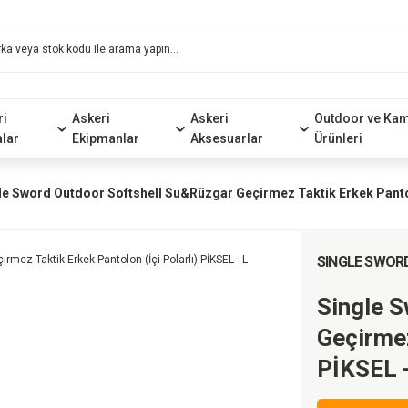
ri
Askeri
Askeri
Outdoor ve Ka
alar
Ekipmanlar
Aksesuarlar
Ürünleri
le Sword Outdoor Softshell Su&Rüzgar Geçirmez Taktik Erkek Pantolo
SINGLE SWOR
Single 
Geçirmez
PİKSEL -