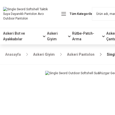
Askeri Bot ve
Askeri
Rütbe-Patch-
Aske
Ayakkabılar
Giyim
Arma
Çant
Anasayfa
Askeri Giyim
Askeri Pantolon
Sing