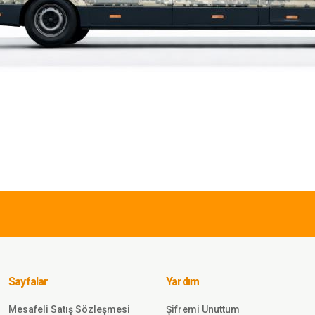
iz gördüğünüz noktaları öneri formunu kullanarak tarafımıza iletebilirsiniz.
Bu ürüne ilk yorumu siz yapın!
Yorum Yaz
945,00 TL
Single Sword
Single Sword Outdoor Taktik&
Likralı Erkek&Kadın Pantolon 
Sayfalar
Yardım
Sepete Ekle
Mesafeli Satış Sözleşmesi
Şifremi Unuttum