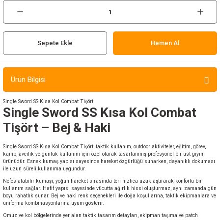
ır ve Çorap
kalar
Sepete Ekle
Hemen Al
a
atch
Ürün Bilgisi
meleri
Single Sword SS Kısa Kol Combat Tişört
er
Single Sword SS Kısa Kol Combat
Tişört – Bej & Haki
rı
Single Sword SS Kısa Kol Combat Tişört, taktik kullanım, outdoor aktiviteler, eğitim, görev,
kamp, avcılık ve günlük kullanım için özel olarak tasarlanmış profesyonel bir üst giyim
er
ürünüdür. Esnek kumaş yapısı sayesinde hareket özgürlüğü sunarken, dayanıklı dokuması
ile uzun süreli kullanıma uygundur.
r
Nefes alabilir kumaşı, yoğun hareket sırasında teri hızlıca uzaklaştırarak konforlu bir
kullanım sağlar. Hafif yapısı sayesinde vücutta ağırlık hissi oluşturmaz, aynı zamanda gün
boyu rahatlık sunar. Bej ve haki renk seçenekleri ile doğa koşullarına, taktik ekipmanlara ve
üniforma kombinasyonlarına uyum gösterir.
Omuz ve kol bölgelerinde yer alan taktik tasarım detayları, ekipman taşıma ve patch