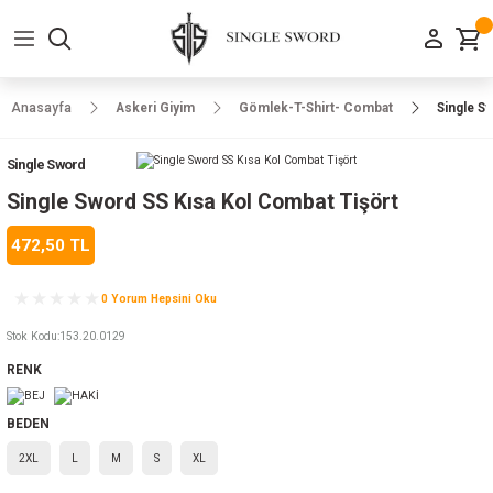
Geri Dön
Geri Dön
Geri Dön
Geri Dön
Geri Dön
Geri Dön
Geri Dön
e Ayakkabılar
h-Arma
lar
manlar
uarlar
Kamp Ürünleri
Anasayfa
Askeri Giyim
Gömlek-T-Shirt- Combat
Single S
 Parka
alar
rünleri
Single Sword
a
r
rünleri
ılar
Single Sword SS Kısa Kol Combat Tişört
472,50 TL
n
ları
0 Yorum Hepsini Oku
ı
- Combat
r
k
Stok Kodu
:
153.20.0129
RENK
ağmurluk
BEDEN
2XL
L
M
S
XL
Şapka
 Kılıfı