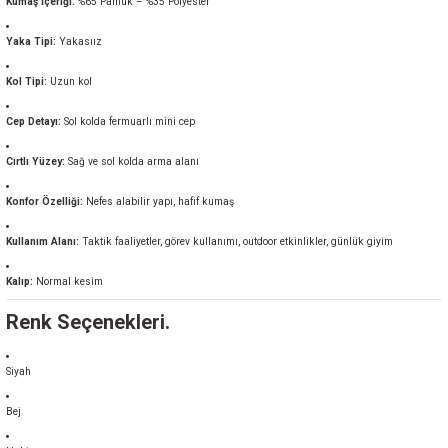
Kumaş İçeriği:
%65 Pamuk – %35 Polyester
Yaka Tipi:
Yakasıız
Kol Tipi:
Uzun kol
Cep Detayı:
Sol kolda fermuarlı mini cep
Cırtlı Yüzey:
Sağ ve sol kolda arma alanı
Konfor Özelliği:
Nefes alabilir yapı, hafif kumaş
Kullanım Alanı:
Taktik faaliyetler, görev kullanımı, outdoor etkinlikler, günlük giyim
Kalıp:
Normal kesim
Renk Seçenekleri.
Siyah
Bej