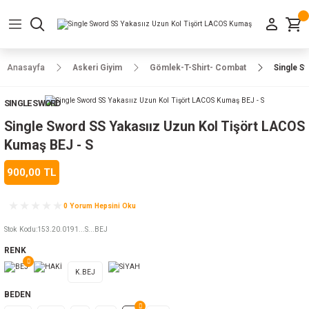
Geri Dön
Geri Dön
Geri Dön
Geri Dön
Geri Dön
Geri Dön
Geri Dön
e Ayakkabılar
h-Arma
lar
manlar
uarlar
Kamp Ürünleri
Anasayfa
Askeri Giyim
Gömlek-T-Shirt- Combat
Single S
 Parka
alar
rünleri
SINGLE SWORD
a
r
rünleri
ılar
Single Sword SS Yakasıız Uzun Kol Tişört LACOS
Kumaş BEJ - S
n
ları
900,00 TL
ı
- Combat
r
k
0 Yorum Hepsini Oku
Stok Kodu
:
153.20.0191...S...BEJ
RENK
ağmurluk
K.BEJ
Şapka
 Kılıfı
BEDEN