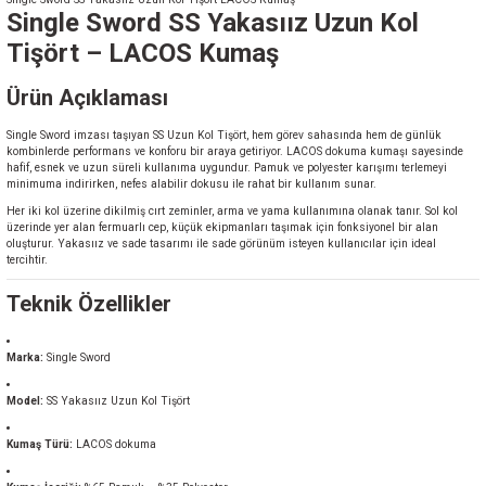
Single Sword SS Yakasıız Uzun Kol
Tişört – LACOS Kumaş
Ürün Açıklaması
Single Sword imzası taşıyan SS Uzun Kol Tişört, hem görev sahasında hem de günlük
kombinlerde performans ve konforu bir araya getiriyor. LACOS dokuma kumaşı sayesinde
hafif, esnek ve uzun süreli kullanıma uygundur. Pamuk ve polyester karışımı terlemeyi
minimuma indirirken, nefes alabilir dokusu ile rahat bir kullanım sunar.
Her iki kol üzerine dikilmiş cırt zeminler, arma ve yama kullanımına olanak tanır. Sol kol
üzerinde yer alan fermuarlı cep, küçük ekipmanları taşımak için fonksiyonel bir alan
oluşturur. Yakasıız ve sade tasarımı ile sade görünüm isteyen kullanıcılar için ideal
tercihtir.
Teknik Özellikler
Marka:
Single Sword
Model:
SS Yakasıız Uzun Kol Tişört
Kumaş Türü:
LACOS dokuma