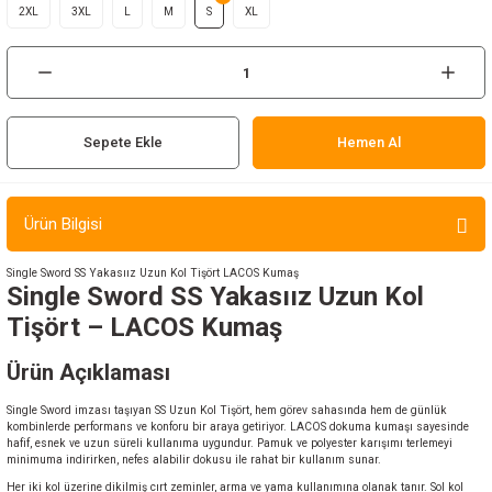
2XL
3XL
L
M
S
XL
ır ve Çorap
kalar
a
atch
Sepete Ekle
Hemen Al
meleri
Ürün Bilgisi
er
Single Sword SS Yakasıız Uzun Kol Tişört LACOS Kumaş
Single Sword SS Yakasıız Uzun Kol
rı
Tişört – LACOS Kumaş
er
Ürün Açıklaması
r
Single Sword imzası taşıyan SS Uzun Kol Tişört, hem görev sahasında hem de günlük
kombinlerde performans ve konforu bir araya getiriyor. LACOS dokuma kumaşı sayesinde
hafif, esnek ve uzun süreli kullanıma uygundur. Pamuk ve polyester karışımı terlemeyi
minimuma indirirken, nefes alabilir dokusu ile rahat bir kullanım sunar.
Her iki kol üzerine dikilmiş cırt zeminler, arma ve yama kullanımına olanak tanır. Sol kol