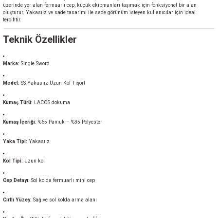
üzerinde yer alan fermuarlı cep, küçük ekipmanları taşımak için fonksiyonel bir alan
oluşturur. Yakasıız ve sade tasarımı ile sade görünüm isteyen kullanıcılar için ideal
tercihtir.
Teknik Özellikler
Marka:
Single Sword
Model:
SS Yakasıız Uzun Kol Tişört
Kumaş Türü:
LACOS dokuma
Kumaş İçeriği:
%65 Pamuk – %35 Polyester
Yaka Tipi:
Yakasıız
Kol Tipi:
Uzun kol
Cep Detayı:
Sol kolda fermuarlı mini cep
Cırtlı Yüzey:
Sağ ve sol kolda arma alanı