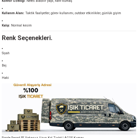
Konfor Özelliği:
Nefes alabilir yapı, hafif kumaş
Kullanım Alanı:
Taktik faaliyetler, görev kullanımı, outdoor etkinlikler, günlük giyim
Kalıp:
Normal kesim
Renk Seçenekleri.
Siyah
Bej
Haki
Single Sword SS Yakasıız Uzun Kol Tişört LACOS Kumaş