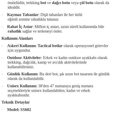
ömürlüdür, trekking
bot
ve
dağcı botu
veya
çöl botu
olarak da
idealdir.
Kaymaz Tabanlar
: Dişli tabanları ile her türlü
·
eğimli zemine rahatlıkla tutunur.
Rahat İç Astar
: Miflon iç astarı, uzun süreli kullanımda bile
·
rahatlık
sağlar ve terlemeyi önler.
Kullanım Alanları
Askeri Kullanım
:
Tactical botlar
olarak operasyonel görevler
·
için uygundur.
Outdoor Aktiviteler
: Erkek ve kadın outdoor ayakkabı olarak
·
trekking, dağcılık, kamp ve avcılık aktivitelerinde
kullanabilirsiniz.
Günlük Kullanım
: Bu deri bot, şık uzun bot tasarımı ile günlük
·
olarak da kullanılabilir.
Unisex Kullanım:
38'den 47 numaraya geniş numara
·
seçenekleriyle unisex kullanılabilen; kadın ve erkek
ayakkabısıdır.
Teknik Detaylar
Model: SS602
·