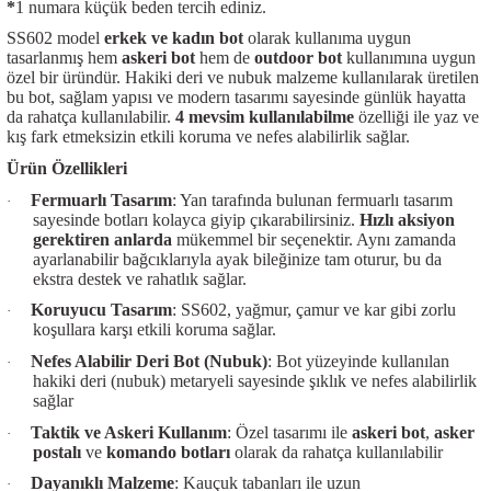
*
1 numara küçük beden tercih ediniz.
SS602 model
erkek ve kadın bot
olarak kullanıma uygun
tasarlanmış hem
askeri bot
hem de
outdoor bot
kullanımına uygun
özel bir üründür. Hakiki deri ve nubuk malzeme kullanılarak üretilen
bu bot, sağlam yapısı ve modern tasarımı sayesinde günlük hayatta
da rahatça kullanılabilir.
4 mevsim kullanılabilme
özelliği ile yaz ve
kış fark etmeksizin etkili koruma ve nefes alabilirlik sağlar.
Ürün Özellikleri
Fermuarlı Tasarım
: Yan tarafında bulunan fermuarlı tasarım
·
sayesinde botları kolayca giyip çıkarabilirsiniz.
Hızlı aksiyon
gerektiren anlarda
mükemmel bir seçenektir. Aynı zamanda
ayarlanabilir bağcıklarıyla ayak bileğinize tam oturur, bu da
ekstra destek ve rahatlık sağlar.
Koruyucu Tasarım
: SS602, yağmur, çamur ve kar gibi zorlu
·
koşullara karşı etkili koruma sağlar.
Nefes Alabilir Deri Bot (Nubuk)
: Bot yüzeyinde kullanılan
·
hakiki deri (nubuk) metaryeli sayesinde şıklık ve nefes alabilirlik
sağlar
Taktik ve Askeri Kullanım
: Özel tasarımı ile
askeri bot
,
asker
·
postalı
ve
komando botları
olarak da rahatça kullanılabilir
Dayanıklı Malzeme
: Kauçuk tabanları ile uzun
·