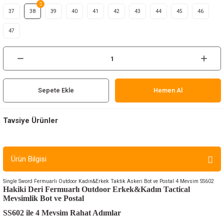
ır ve Çorap
37
38
39
40
41
42
43
44
45
46
47
kalar
a
atch
meleri
Sepete Ekle
Hemen Al
er
Tavsiye Ürünler
rı
3.999,00 TL
Ürün Bilgisi
er
SINGLE SWORD
Single Sword Fermuarlı Outdoor Kadın&Erkek Taktik Askeri Bot ve Postal 4 M
Single Sword Fermuarlı Outdoor Kadın&Erkek Taktik Askeri Bot ve Postal 4 Mevsim SS602
r
Hakiki Deri Fermuarlı Outdoor Erkek&Kadın Tactical
Mevsimlik Bot ve Postal
Sepete Ekle
SS602 ile 4 Mevsim Rahat Adımlar