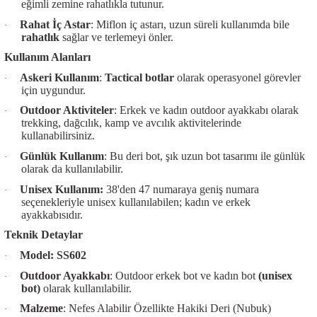
eğimli zemine rahatlıkla tutunur.
Rahat İç Astar
: Miflon iç astarı, uzun süreli kullanımda bile
·
rahatlık
sağlar ve terlemeyi önler.
Kullanım Alanları
Askeri Kullanım
:
Tactical botlar
olarak operasyonel görevler
·
için uygundur.
Outdoor Aktiviteler
: Erkek ve kadın outdoor ayakkabı olarak
·
trekking, dağcılık, kamp ve avcılık aktivitelerinde
kullanabilirsiniz.
Günlük Kullanım
: Bu deri bot, şık uzun bot tasarımı ile günlük
·
olarak da kullanılabilir.
Unisex Kullanım:
38'den 47 numaraya geniş numara
·
seçenekleriyle unisex kullanılabilen; kadın ve erkek
ayakkabısıdır.
Teknik Detaylar
Model: SS602
·
Outdoor Ayakkabı
: Outdoor erkek bot ve kadın bot
(unisex
·
bot)
olarak kullanılabilir.
Malzeme
: Nefes Alabilir Özellikte Hakiki Deri (Nubuk)
·