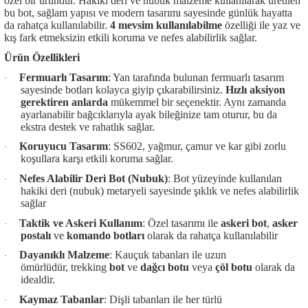
özel bir üründür. Hakiki deri ve nubuk malzeme kullanılarak üretilen
bu bot, sağlam yapısı ve modern tasarımı sayesinde günlük hayatta
da rahatça kullanılabilir.
4 mevsim kullanılabilme
özelliği ile yaz ve
kış fark etmeksizin etkili koruma ve nefes alabilirlik sağlar.
Ürün Özellikleri
Fermuarlı Tasarım
: Yan tarafında bulunan fermuarlı tasarım
·
sayesinde botları kolayca giyip çıkarabilirsiniz.
Hızlı aksiyon
gerektiren anlarda
mükemmel bir seçenektir. Aynı zamanda
ayarlanabilir bağcıklarıyla ayak bileğinize tam oturur, bu da
ekstra destek ve rahatlık sağlar.
Koruyucu Tasarım
: SS602, yağmur, çamur ve kar gibi zorlu
·
koşullara karşı etkili koruma sağlar.
Nefes Alabilir Deri Bot (Nubuk)
: Bot yüzeyinde kullanılan
·
hakiki deri (nubuk) metaryeli sayesinde şıklık ve nefes alabilirlik
sağlar
Taktik ve Askeri Kullanım
: Özel tasarımı ile
askeri bot
,
asker
·
postalı
ve
komando botları
olarak da rahatça kullanılabilir
Dayanıklı Malzeme
: Kauçuk tabanları ile uzun
·
ömürlüdür, trekking
bot
ve
dağcı botu
veya
çöl botu
olarak da
idealdir.
Kaymaz Tabanlar
: Dişli tabanları ile her türlü
·