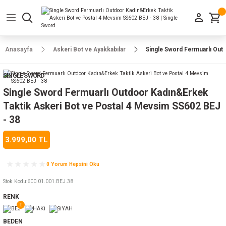
Geri Dön
Geri Dön
Geri Dön
Geri Dön
Geri Dön
Geri Dön
Geri Dön
e Ayakkabılar
h-Arma
lar
manlar
uarlar
Kamp Ürünleri
Anasayfa
Askeri Bot ve Ayakkabılar
Single Sword Fermuarlı Out
 Parka
alar
rünleri
SINGLE SWORD
a
r
rünleri
ılar
Single Sword Fermuarlı Outdoor Kadın&Erkek
Taktik Askeri Bot ve Postal 4 Mevsim SS602 BEJ
n
ları
- 38
3.999,00 TL
ı
- Combat
r
k
0 Yorum Hepsini Oku
Stok Kodu
:
600.01.001.BEJ.38
ağmurluk
RENK
Şapka
 Kılıfı
BEDEN