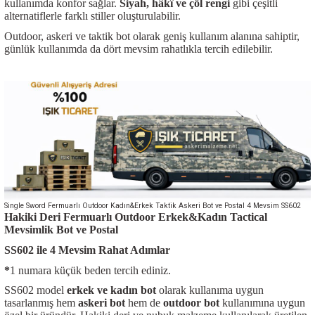
kullanımda konfor sağlar.
Siyah, hâkî ve çöl rengi
gibi çeşitli
alternatiflerle farklı stiller oluşturulabilir.
Outdoor, askeri ve taktik bot olarak geniş kullanım alanına sahiptir,
günlük kullanımda da dört mevsim rahatlıkla tercih edilebilir.
Single Sword Fermuarlı Outdoor Kadın&Erkek Taktik Askeri Bot ve Postal 4 Mevsim SS602
Hakiki Deri Fermuarlı Outdoor Erkek&Kadın Tactical
Mevsimlik Bot ve Postal
SS602 ile 4 Mevsim Rahat Adımlar
*
1 numara küçük beden tercih ediniz.
SS602 model
erkek ve kadın bot
olarak kullanıma uygun
tasarlanmış hem
askeri bot
hem de
outdoor bot
kullanımına uygun