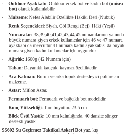
Outdoor Ayakkabı
: Outdoor erkek bot ve kadın bot
(unisex
·
bot)
olarak kullanılabilir.
Malzeme
: Nefes Alabilir Özellikte Hakiki Deri (Nubuk)
·
Renk Seçenekleri
: Siyah, Çöl Rengi (Bej), Hâkî (Yeşil)
·
Numaralar:
38,39,40,41,42,43,44,45 numaralarının yanında
·
büyük numara giyen erkek kullanıcılar için 46 ve 47 numara
ayakkabı da mevcuttur.41 numara kadın ayakkabısı da büyük
numara giyen kadın kullanıcılar için uygundur.
Ağırlık
: 1600g (42 Numara için)
·
Taban
: Dayanıklı kauçuk, kaymaz özelliktedir.
·
Ara Katman:
Burun ve arka topuk destekleyici poliüretan
·
malzeme.
Astar:
Miflon Astar.
·
Fermuarlı bot
: Fermuarlı ve bağcıklı bot modelidir.
·
Konç Yüksekliği
: Tam boyuttur. 23.5 cm
·
Bilek Üstü Yastık:
10 mm kalınlığında, 40 dansite sünger
·
destekli yastık
SS602 Su Geçirmez Taktikal Askeri Bot
yaz, kış