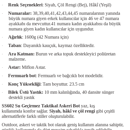
Renk Seçenekleri
: Siyah, Çöl Rengi (Bej), Hâkî (Yeşil)
·
Numaralar:
38,39,40,41,42,43,44,45 numaralarının yanında
·
büyük numara giyen erkek kullanıcılar için 46 ve 47 numara
ayakkabı da mevcuttur.41 numara kadın ayakkabısı da büyük
numara giyen kadın kullanıcılar için uygundur.
Ağırlık
: 1600g (42 Numara için)
·
Taban
: Dayanıklı kauçuk, kaymaz özelliktedir.
·
Ara Katman:
Burun ve arka topuk destekleyici poliüretan
·
malzeme.
Astar:
Miflon Astar.
·
Fermuarlı bot
: Fermuarlı ve bağcıklı bot modelidir.
·
Konç Yüksekliği
: Tam boyuttur. 23.5 cm
·
Bilek Üstü Yastık:
10 mm kalınlığında, 40 dansite sünger
·
destekli yastık
SS602 Su Geçirmez Taktikal Askeri Bot
yaz, kış
kullanımda konfor sağlar.
Siyah, hâkî ve çöl rengi
gibi çeşitli
alternatiflerle farklı stiller oluşturulabilir.
Outdoor, askeri ve taktik bot olarak geniş kullanım alanına sahiptir,
günlük kullanımda da dört mevsim rahatlıkla tercih edilebilir.