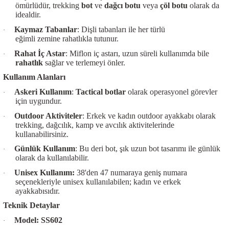
ömürlüdür, trekking
bot
ve
dağcı botu
veya
çöl botu
olarak da
idealdir.
Kaymaz Tabanlar
: Dişli tabanları ile her türlü
·
eğimli zemine rahatlıkla tutunur.
Rahat İç Astar
: Miflon iç astarı, uzun süreli kullanımda bile
·
rahatlık
sağlar ve terlemeyi önler.
Kullanım Alanları
Askeri Kullanım
:
Tactical botlar
olarak operasyonel görevler
·
için uygundur.
Outdoor Aktiviteler
: Erkek ve kadın outdoor ayakkabı olarak
·
trekking, dağcılık, kamp ve avcılık aktivitelerinde
kullanabilirsiniz.
Günlük Kullanım
: Bu deri bot, şık uzun bot tasarımı ile günlük
·
olarak da kullanılabilir.
Unisex Kullanım:
38'den 47 numaraya geniş numara
·
seçenekleriyle unisex kullanılabilen; kadın ve erkek
ayakkabısıdır.
Teknik Detaylar
Model: SS602
·