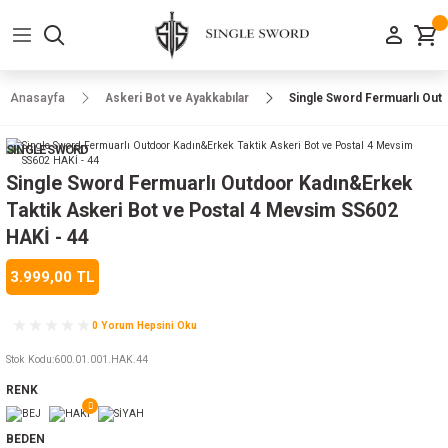
Geri Dön
Geri Dön
Geri Dön
Geri Dön
Geri Dön
Geri Dön
Geri Dön
e Ayakkabılar
h-Arma
lar
manlar
uarlar
Kamp Ürünleri
Anasayfa
Askeri Bot ve Ayakkabılar
Single Sword Fermuarlı Out
 Parka
alar
rünleri
SINGLE SWORD
a
r
rünleri
ılar
Single Sword Fermuarlı Outdoor Kadın&Erkek
Taktik Askeri Bot ve Postal 4 Mevsim SS602
n
ları
HAKİ - 44
3.999,00 TL
ı
- Combat
r
k
0 Yorum Hepsini Oku
Stok Kodu
:
600.01.001.HAK.44
ağmurluk
RENK
Şapka
 Kılıfı
BEDEN