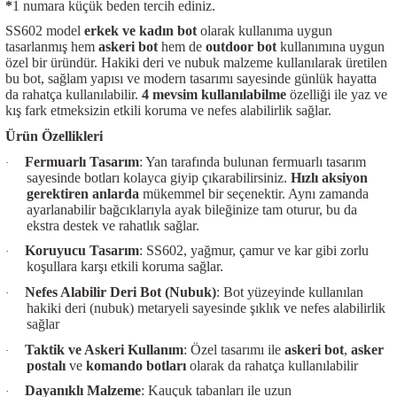
*
1 numara küçük beden tercih ediniz.
SS602 model
erkek ve kadın bot
olarak kullanıma uygun
tasarlanmış hem
askeri bot
hem de
outdoor bot
kullanımına uygun
özel bir üründür. Hakiki deri ve nubuk malzeme kullanılarak üretilen
bu bot, sağlam yapısı ve modern tasarımı sayesinde günlük hayatta
da rahatça kullanılabilir.
4 mevsim kullanılabilme
özelliği ile yaz ve
kış fark etmeksizin etkili koruma ve nefes alabilirlik sağlar.
Ürün Özellikleri
Fermuarlı Tasarım
: Yan tarafında bulunan fermuarlı tasarım
·
sayesinde botları kolayca giyip çıkarabilirsiniz.
Hızlı aksiyon
gerektiren anlarda
mükemmel bir seçenektir. Aynı zamanda
ayarlanabilir bağcıklarıyla ayak bileğinize tam oturur, bu da
ekstra destek ve rahatlık sağlar.
Koruyucu Tasarım
: SS602, yağmur, çamur ve kar gibi zorlu
·
koşullara karşı etkili koruma sağlar.
Nefes Alabilir Deri Bot (Nubuk)
: Bot yüzeyinde kullanılan
·
hakiki deri (nubuk) metaryeli sayesinde şıklık ve nefes alabilirlik
sağlar
Taktik ve Askeri Kullanım
: Özel tasarımı ile
askeri bot
,
asker
·
postalı
ve
komando botları
olarak da rahatça kullanılabilir
Dayanıklı Malzeme
: Kauçuk tabanları ile uzun
·