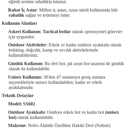
eğimli zemine rahatlıkla tutunur.
Rahat İç Astar
: Miflon iç astarı, uzun süreli kullanımda bile
·
rahatlık
sağlar ve terlemeyi önler.
Kullanım Alanları
Askeri Kullanım
:
Tactical botlar
olarak operasyonel görevler
·
için uygundur.
Outdoor Aktiviteler
: Erkek ve kadın outdoor ayakkabı olarak
·
trekking, dağcılık, kamp ve avcılık aktivitelerinde
kullanabilirsiniz.
Günlük Kullanım
: Bu deri bot, şık uzun bot tasarımı ile günlük
·
olarak da kullanılabilir.
Unisex Kullanım:
38'den 47 numaraya geniş numara
·
seçenekleriyle unisex kullanılabilen; kadın ve erkek
ayakkabısıdır.
Teknik Detaylar
Model: SS602
·
Outdoor Ayakkabı
: Outdoor erkek bot ve kadın bot
(unisex
·
bot)
olarak kullanılabilir.
Malzeme
: Nefes Alabilir Özellikte Hakiki Deri (Nubuk)
·