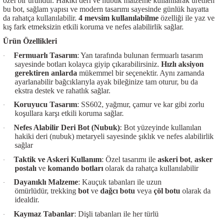
özel bir üründür. Hakiki deri ve nubuk malzeme kullanılarak üretilen
bu bot, sağlam yapısı ve modern tasarımı sayesinde günlük hayatta
da rahatça kullanılabilir.
4 mevsim kullanılabilme
özelliği ile yaz ve
kış fark etmeksizin etkili koruma ve nefes alabilirlik sağlar.
Ürün Özellikleri
Fermuarlı Tasarım
: Yan tarafında bulunan fermuarlı tasarım
·
sayesinde botları kolayca giyip çıkarabilirsiniz.
Hızlı aksiyon
gerektiren anlarda
mükemmel bir seçenektir. Aynı zamanda
ayarlanabilir bağcıklarıyla ayak bileğinize tam oturur, bu da
ekstra destek ve rahatlık sağlar.
Koruyucu Tasarım
: SS602, yağmur, çamur ve kar gibi zorlu
·
koşullara karşı etkili koruma sağlar.
Nefes Alabilir Deri Bot (Nubuk)
: Bot yüzeyinde kullanılan
·
hakiki deri (nubuk) metaryeli sayesinde şıklık ve nefes alabilirlik
sağlar
Taktik ve Askeri Kullanım
: Özel tasarımı ile
askeri bot
,
asker
·
postalı
ve
komando botları
olarak da rahatça kullanılabilir
Dayanıklı Malzeme
: Kauçuk tabanları ile uzun
·
ömürlüdür, trekking
bot
ve
dağcı botu
veya
çöl botu
olarak da
idealdir.
Kaymaz Tabanlar
: Dişli tabanları ile her türlü
·