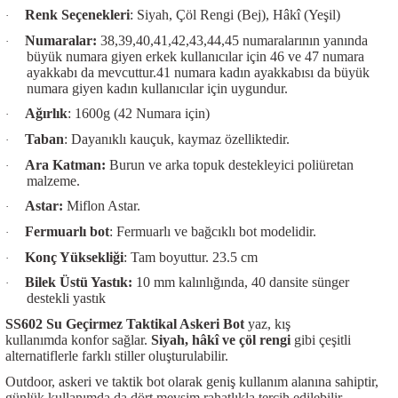
Renk Seçenekleri
: Siyah, Çöl Rengi (Bej), Hâkî (Yeşil)
·
Numaralar:
38,39,40,41,42,43,44,45 numaralarının yanında
·
büyük numara giyen erkek kullanıcılar için 46 ve 47 numara
ayakkabı da mevcuttur.41 numara kadın ayakkabısı da büyük
numara giyen kadın kullanıcılar için uygundur.
Ağırlık
: 1600g (42 Numara için)
·
Taban
: Dayanıklı kauçuk, kaymaz özelliktedir.
·
Ara Katman:
Burun ve arka topuk destekleyici poliüretan
·
malzeme.
Astar:
Miflon Astar.
·
Fermuarlı bot
: Fermuarlı ve bağcıklı bot modelidir.
·
Konç Yüksekliği
: Tam boyuttur. 23.5 cm
·
Bilek Üstü Yastık:
10 mm kalınlığında, 40 dansite sünger
·
destekli yastık
SS602 Su Geçirmez Taktikal Askeri Bot
yaz, kış
kullanımda konfor sağlar.
Siyah, hâkî ve çöl rengi
gibi çeşitli
alternatiflerle farklı stiller oluşturulabilir.
Outdoor, askeri ve taktik bot olarak geniş kullanım alanına sahiptir,
günlük kullanımda da dört mevsim rahatlıkla tercih edilebilir.