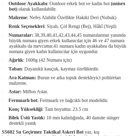
Outdoor Ayakkabı
: Outdoor erkek bot ve kadın bot
(unisex
·
bot)
olarak kullanılabilir.
Malzeme
: Nefes Alabilir Özellikte Hakiki Deri (Nubuk)
·
Renk Seçenekleri
: Siyah, Çöl Rengi (Bej), Hâkî (Yeşil)
·
Numaralar:
38,39,40,41,42,43,44,45 numaralarının yanında
·
büyük numara giyen erkek kullanıcılar için 46 ve 47 numara
ayakkabı da mevcuttur.41 numara kadın ayakkabısı da büyük
numara giyen kadın kullanıcılar için uygundur.
Ağırlık
: 1600g (42 Numara için)
·
Taban
: Dayanıklı kauçuk, kaymaz özelliktedir.
·
Ara Katman:
Burun ve arka topuk destekleyici poliüretan
·
malzeme.
Astar:
Miflon Astar.
·
Fermuarlı bot
: Fermuarlı ve bağcıklı bot modelidir.
·
Konç Yüksekliği
: Tam boyuttur. 23.5 cm
·
Bilek Üstü Yastık:
10 mm kalınlığında, 40 dansite sünger
·
destekli yastık
SS602 Su Geçirmez Taktikal Askeri Bot
yaz, kış