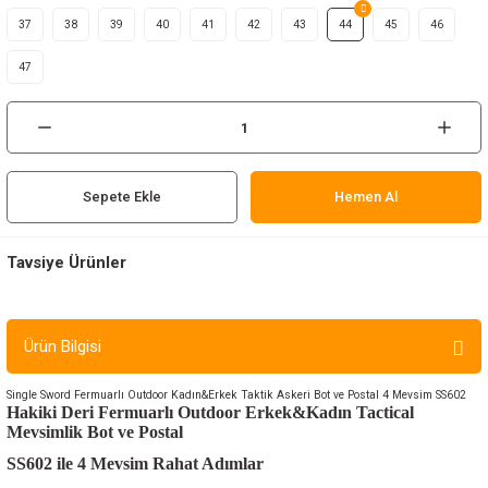
ır ve Çorap
37
38
39
40
41
42
43
44
45
46
47
kalar
a
atch
meleri
Sepete Ekle
Hemen Al
er
Tavsiye Ürünler
rı
3.999,00 TL
Ürün Bilgisi
er
SINGLE SWORD
Single Sword Fermuarlı Outdoor Kadın&Erkek Taktik Askeri Bot ve Postal 4 M
Single Sword Fermuarlı Outdoor Kadın&Erkek Taktik Askeri Bot ve Postal 4 Mevsim SS602
r
Hakiki Deri Fermuarlı Outdoor Erkek&Kadın Tactical
Mevsimlik Bot ve Postal
Sepete Ekle
SS602 ile 4 Mevsim Rahat Adımlar