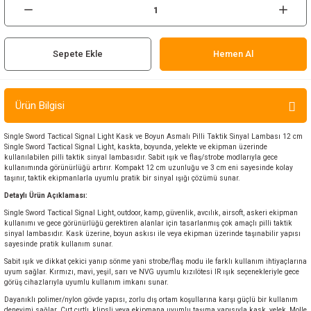
ır ve Çorap
kalar
Sepete Ekle
Hemen Al
a
atch
Ürün Bilgisi
meleri
Single Sword Tactical Signal Light Kask ve Boyun Asmalı Pilli Taktik Sinyal Lambası 12 cm
Single Sword Tactical Signal Light, kaskta, boyunda, yelekte ve ekipman üzerinde
er
kullanılabilen pilli taktik sinyal lambasıdır. Sabit ışık ve flaş/strobe modlarıyla gece
kullanımında görünürlüğü artırır. Kompakt 12 cm uzunluğu ve 3 cm eni sayesinde kolay
taşınır, taktik ekipmanlarla uyumlu pratik bir sinyal ışığı çözümü sunar.
rı
Detaylı Ürün Açıklaması:
Single Sword Tactical Signal Light, outdoor, kamp, güvenlik, avcılık, airsoft, askeri ekipman
er
kullanımı ve gece görünürlüğü gerektiren alanlar için tasarlanmış çok amaçlı pilli taktik
sinyal lambasıdır. Kask üzerine, boyun askısı ile veya ekipman üzerinde taşınabilir yapısı
sayesinde pratik kullanım sunar.
r
Sabit ışık ve dikkat çekici yanıp sönme yani strobe/flaş modu ile farklı kullanım ihtiyaçlarına
uyum sağlar. Kırmızı, mavi, yeşil, sarı ve NVG uyumlu kızılötesi IR ışık seçenekleriyle gece
görüş cihazlarıyla uyumlu kullanım imkanı sunar.
Dayanıklı polimer/nylon gövde yapısı, zorlu dış ortam koşullarına karşı güçlü bir kullanım
deneyimi sağlar. Cırt cırtlı, klipsli veya ekipmana uyumlu taşıma yapısıyla kask, yelek, Molle