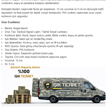
sistemleri, kayış ve çantalara kolayca sabitlenebilir.
Kompakt ölçüleri sayesinde fazla yer kaplamaz. 12 cm uzunluk ve 3 cm en ölçüsüyle hafif,
taşınabilir ve fonksiyonel bir taktik sinyal lambasıdır. Pilli sistemi sayesinde uzun süreli
kullanım için uygundur.
Ürün Özellikleri:
Marka: Single Sword
Ürün Tipi: Tactical Signal Light / Taktik Sinyal Lambası
Kullanım Şekli: Kask, boyun askısı, yelek, Molle sistem, kayış ve çanta uyumlu
Işık Modları: Sabit ışık ve strobe/flaş modu
Işık Seçenekleri: Kırmızı, mavi, yeşil, sarı ve IR kızılötesi
NVG Uyumu: Gece görüş cihazlarıyla uyumlu IR ışık seçeneği
Güç Sistemi: Pilli kullanım
Gövde Yapısı: Dayanıklı polimer/nylon yapı
Taşıma: Cırt cırtlı veya klipsli kullanım yapısına uygun
Uzunluk: 12 cm
En: 3 cm