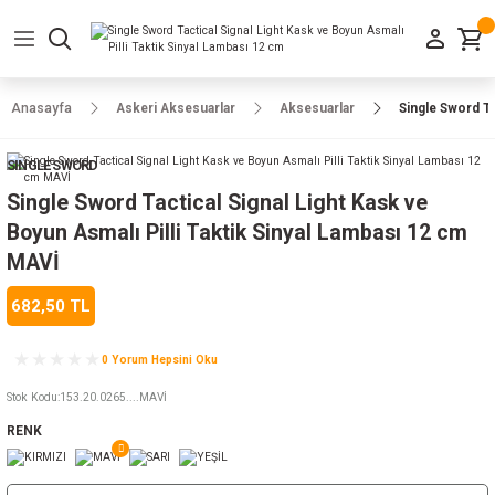
Geri Dön
Geri Dön
Geri Dön
Geri Dön
Geri Dön
Geri Dön
Geri Dön
e Ayakkabılar
h-Arma
lar
manlar
uarlar
Kamp Ürünleri
Anasayfa
Askeri Aksesuarlar
Aksesuarlar
Single Sword Ta
 Parka
alar
rünleri
SINGLE SWORD
a
r
rünleri
ılar
Single Sword Tactical Signal Light Kask ve
Boyun Asmalı Pilli Taktik Sinyal Lambası 12 cm
n
ları
MAVİ
682,50 TL
ı
- Combat
r
k
0 Yorum Hepsini Oku
Stok Kodu
:
153.20.0265....MAVİ
ağmurluk
RENK
Şapka
 Kılıfı