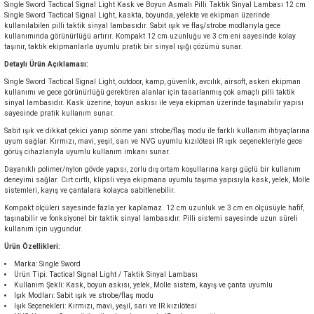
Single Sword Tactical Signal Light Kask ve Boyun Asmalı Pilli Taktik Sinyal Lambası 12 cm
Single Sword Tactical Signal Light, kaskta, boyunda, yelekte ve ekipman üzerinde
kullanılabilen pilli taktik sinyal lambasıdır. Sabit ışık ve flaş/strobe modlarıyla gece
kullanımında görünürlüğü artırır. Kompakt 12 cm uzunluğu ve 3 cm eni sayesinde kolay
taşınır, taktik ekipmanlarla uyumlu pratik bir sinyal ışığı çözümü sunar.
Detaylı Ürün Açıklaması:
Single Sword Tactical Signal Light, outdoor, kamp, güvenlik, avcılık, airsoft, askeri ekipman
kullanımı ve gece görünürlüğü gerektiren alanlar için tasarlanmış çok amaçlı pilli taktik
sinyal lambasıdır. Kask üzerine, boyun askısı ile veya ekipman üzerinde taşınabilir yapısı
sayesinde pratik kullanım sunar.
Sabit ışık ve dikkat çekici yanıp sönme yani strobe/flaş modu ile farklı kullanım ihtiyaçlarına
uyum sağlar. Kırmızı, mavi, yeşil, sarı ve NVG uyumlu kızılötesi IR ışık seçenekleriyle gece
görüş cihazlarıyla uyumlu kullanım imkanı sunar.
Dayanıklı polimer/nylon gövde yapısı, zorlu dış ortam koşullarına karşı güçlü bir kullanım
deneyimi sağlar. Cırt cırtlı, klipsli veya ekipmana uyumlu taşıma yapısıyla kask, yelek, Molle
sistemleri, kayış ve çantalara kolayca sabitlenebilir.
Kompakt ölçüleri sayesinde fazla yer kaplamaz. 12 cm uzunluk ve 3 cm en ölçüsüyle hafif,
taşınabilir ve fonksiyonel bir taktik sinyal lambasıdır. Pilli sistemi sayesinde uzun süreli
kullanım için uygundur.
Ürün Özellikleri:
Marka: Single Sword
Ürün Tipi: Tactical Signal Light / Taktik Sinyal Lambası
Kullanım Şekli: Kask, boyun askısı, yelek, Molle sistem, kayış ve çanta uyumlu
Işık Modları: Sabit ışık ve strobe/flaş modu
Işık Seçenekleri: Kırmızı, mavi, yeşil, sarı ve IR kızılötesi