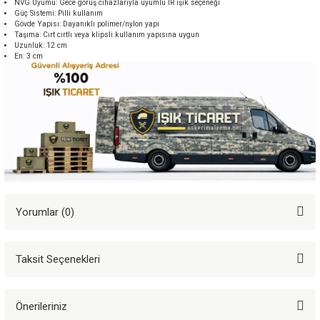
NVG Uyumu: Gece görüş cihazlarıyla uyumlu IR ışık seçeneği
Güç Sistemi: Pilli kullanım
Gövde Yapısı: Dayanıklı polimer/nylon yapı
Taşıma: Cırt cırtlı veya klipsli kullanım yapısına uygun
Uzunluk: 12 cm
En: 3 cm
Yorumlar (0)
Taksit Seçenekleri
Bu ürüne ilk yorumu siz yapın!
Önerileriniz
Yorum Yaz