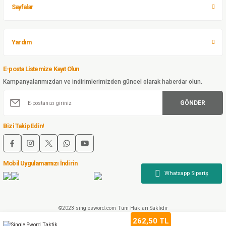
Sayfalar
Single Sword Koruyucu Dizlik - Haki Renk
Gönder
Sepete Ekle
Yardım
E-posta Listemize Kayıt Olun
115,00 TL
Kampanyalarımızdan ve indirimlerimizden güncel olarak haberdar olun.
Single Sword
Single Sword Dirseklik - Kombat Uyumlu Dirseklik
GÖNDER
Bizi Takip Edin!
Sepete Ekle
Mobil Uygulamamızı İndirin
©2023 singlesword.com Tüm Hakları Saklıdır
262,50 TL
ideasoft
ile
e-