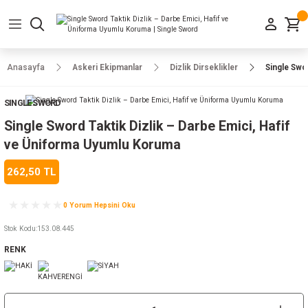
Geri Dön
Geri Dön
Geri Dön
Geri Dön
Geri Dön
Geri Dön
Geri Dön
e Ayakkabılar
h-Arma
lar
manlar
uarlar
Kamp Ürünleri
Anasayfa
Askeri Ekipmanlar
Dizlik Dirseklikler
Single Swo
 Parka
alar
rünleri
SINGLE SWORD
a
r
rünleri
ılar
Single Sword Taktik Dizlik – Darbe Emici, Hafif
ve Üniforma Uyumlu Koruma
n
ları
262,50 TL
ı
- Combat
r
k
0 Yorum Hepsini Oku
Stok Kodu
:
153.08.445
RENK
ağmurluk
Şapka
 Kılıfı