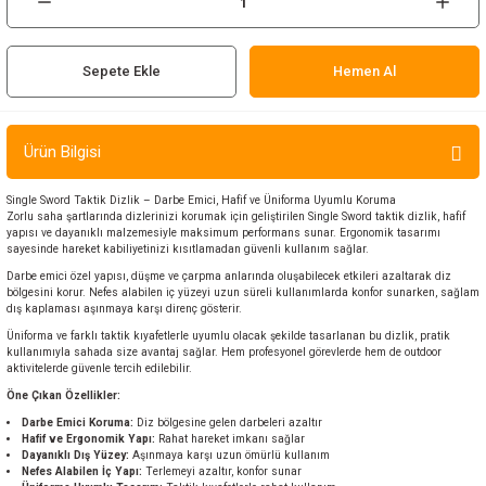
ır ve Çorap
Sepete Ekle
Hemen Al
kalar
a
atch
Ürün Bilgisi
meleri
Single Sword Taktik Dizlik – Darbe Emici, Hafif ve Üniforma Uyumlu Koruma
Zorlu saha şartlarında dizlerinizi korumak için geliştirilen Single Sword taktik dizlik, hafif
yapısı ve dayanıklı malzemesiyle maksimum performans sunar. Ergonomik tasarımı
er
sayesinde hareket kabiliyetinizi kısıtlamadan güvenli kullanım sağlar.
Darbe emici özel yapısı, düşme ve çarpma anlarında oluşabilecek etkileri azaltarak diz
rı
bölgesini korur. Nefes alabilen iç yüzeyi uzun süreli kullanımlarda konfor sunarken, sağlam
dış kaplaması aşınmaya karşı direnç gösterir.
Üniforma ve farklı taktik kıyafetlerle uyumlu olacak şekilde tasarlanan bu dizlik, pratik
er
kullanımıyla sahada size avantaj sağlar. Hem profesyonel görevlerde hem de outdoor
aktivitelerde güvenle tercih edilebilir.
r
Öne Çıkan Özellikler:
Darbe Emici Koruma:
Diz bölgesine gelen darbeleri azaltır
Hafif ve Ergonomik Yapı:
Rahat hareket imkanı sağlar
Dayanıklı Dış Yüzey:
Aşınmaya karşı uzun ömürlü kullanım
Nefes Alabilen İç Yapı:
Terlemeyi azaltır, konfor sunar