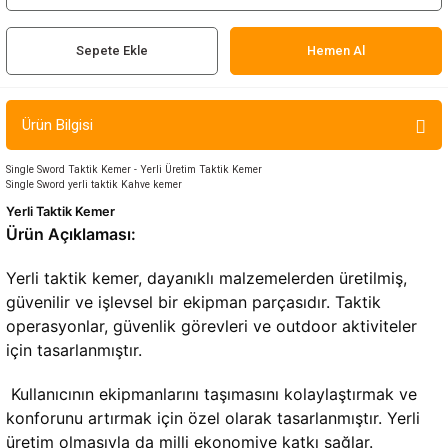
ır ve Çorap
Sepete Ekle
Hemen Al
kalar
a
atch
Ürün Bilgisi
meleri
Single Sword Taktik Kemer - Yerli Üretim Taktik Kemer
Single Sword yerli taktik Kahve kemer
Yerli Taktik Kemer
er
Ürün Açıklaması:
rı
Yerli taktik kemer, dayanıklı malzemelerden üretilmiş, 
güvenilir ve işlevsel bir ekipman parçasıdır. Taktik 
er
operasyonlar, güvenlik görevleri ve outdoor aktiviteler 
için tasarlanmıştır.
r
 Kullanıcının ekipmanlarını taşımasını kolaylaştırmak ve 
konforunu artırmak için özel olarak tasarlanmıştır. Yerli 
üretim olmasıyla da milli ekonomiye katkı sağlar.