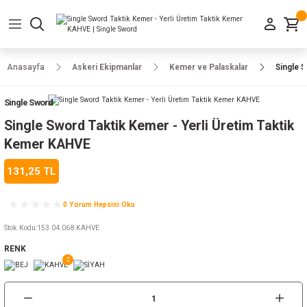
Geri Dön
Geri Dön
Geri Dön
Geri Dön
Geri Dön
Geri Dön
Geri Dön
e Ayakkabılar
h-Arma
lar
manlar
uarlar
Kamp Ürünleri
Anasayfa
Askeri Ekipmanlar
Kemer ve Palaskalar
Single 
 Parka
alar
rünleri
Single Sword
a
r
rünleri
ılar
Single Sword Taktik Kemer - Yerli Üretim Taktik
Kemer KAHVE
n
ları
131,25 TL
ı
- Combat
r
k
0 Yorum Hepsini Oku
Stok Kodu
:
153.04.068.KAHVE
RENK
ağmurluk
Şapka
 Kılıfı