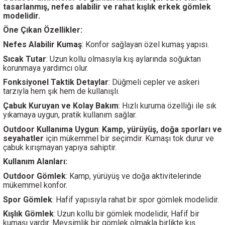
tasarlanmış, nefes alabilir ve rahat kışlık erkek gömlek
modelidir.
Öne Çıkan Özellikler:
Nefes Alabilir Kumaş
: Konfor sağlayan özel kumaş yapısı.
Sıcak Tutar
: Uzun kollu olmasıyla kış aylarında soğuktan
korunmaya yardımcı olur.
Fonksiyonel Taktik Detaylar
: Düğmeli cepler ve askeri
tarzıyla hem şık hem de kullanışlı.
Çabuk Kuruyan ve Kolay Bakım
: Hızlı kuruma özelliği ile sık
yıkamaya uygun, pratik kullanım sağlar.
Outdoor Kullanıma Uygun
:
Kamp, yürüyüş, doğa sporları ve
seyahatler
için mükemmel bir seçimdir. Kumaşı tok durur ve
çabuk kırışmayan yapıya sahiptir.
Kullanım Alanları:
Outdoor Gömlek
: Kamp, yürüyüş ve doğa aktivitelerinde
mükemmel konfor.
Spor Gömlek
: Hafif yapısıyla rahat bir spor gömlek modelidir.
Kışlık Gömlek
: Uzun kollu bir gömlek modelidir, Hafif bir
kumaşı vardır. Mevsimlik bir gömlek olmakla birlikte kış