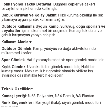
Fonksiyonel Taktik Detaylar
: Düğmeli cepler ve askeri
tarzıyla hem şık hem de kullanışlı.
Çabuk Kuruyan ve Kolay Bakım
: Hızlı kuruma özelliği ile sık
yıkamaya uygun, pratik kullanım sağlar.
Outdoor Kullanıma Uygun
:
Kamp, yürüyüş, doğa sporları ve
seyahatler
için mükemmel bir seçimdir. Kumaşı tok durur ve
çabuk kırışmayan yapıya sahiptir.
Kullanım Alanları:
Outdoor Gömlek
: Kamp, yürüyüş ve doğa aktivitelerinde
mükemmel konfor.
Spor Gömlek
: Hafif yapısıyla rahat bir spor gömlek modelidir.
Kışlık Gömlek
: Uzun kollu bir gömlek modelidir, Hafif bir
kumaşı vardır. Mevsimlik bir gömlek olmakla birlikte kış
aylarında da rahatlıkla tercih edilebilir.
Teknik Özellikler:
Kumaş İçeriği:
% 63 Polyester, %34 Pamuk, %3 Elastan
Renk Seçenekleri:
Bej, yeşil (haki), siyah gömlek modelleri
mevcuttur.