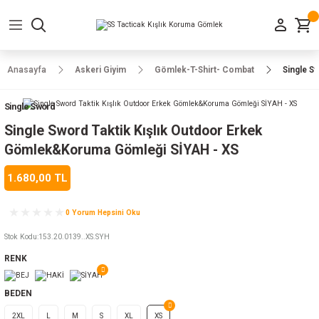
Geri Dön
Geri Dön
Geri Dön
Geri Dön
Geri Dön
Geri Dön
Geri Dön
e Ayakkabılar
h-Arma
lar
manlar
uarlar
Kamp Ürünleri
Anasayfa
Askeri Giyim
Gömlek-T-Shirt- Combat
Single S
 Parka
alar
rünleri
Single Sword
a
r
rünleri
ılar
Single Sword Taktik Kışlık Outdoor Erkek
Gömlek&Koruma Gömleği SİYAH - XS
n
ları
1.680,00 TL
ı
- Combat
r
k
0 Yorum Hepsini Oku
Stok Kodu
:
153.20.0139..XS.SYH
RENK
ağmurluk
BEDEN
Şapka
 Kılıfı
2XL
L
M
S
XL
XS