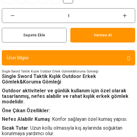
ır ve Çorap
kalar
Sepete Ekle
Hemen Al
a
atch
meleri
Ürün Bilgisi
er
Single Sword Taktik Kışlık Outdoor Erkek Gömlek&Koruma Gömleği
Single Sword Taktik Kışlık Outdoor Erkek
Gömlek&Koruma Gömleği
rı
Outdoor aktiviteler ve günlük kullanım için özel olarak
tasarlanmış, nefes alabilir ve rahat kışlık erkek gömlek
er
modelidir.
Öne Çıkan Özellikler:
r
Nefes Alabilir Kumaş
: Konfor sağlayan özel kumaş yapısı.
Sıcak Tutar
: Uzun kollu olmasıyla kış aylarında soğuktan
korunmaya yardımcı olur.