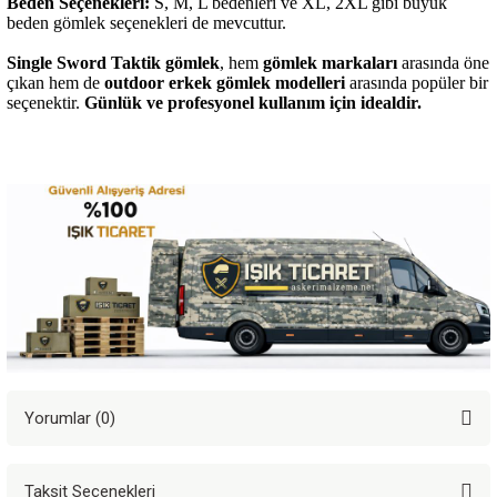
Beden Seçenekleri:
S, M, L bedenleri ve XL, 2XL gibi büyük
beden gömlek seçenekleri de mevcuttur.
Single Sword
Taktik gömlek
, hem
gömlek markaları
arasında öne
çıkan hem de
outdoor erkek gömlek modelleri
arasında popüler bir
seçenektir.
Günlük ve profesyonel kullanım için idealdir.
Yorumlar (0)
Taksit Seçenekleri