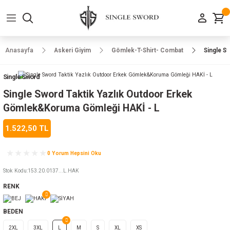
Geri Dön
Geri Dön
Geri Dön
Geri Dön
Geri Dön
Geri Dön
Geri Dön
e Ayakkabılar
h-Arma
lar
manlar
uarlar
Kamp Ürünleri
Anasayfa
Askeri Giyim
Gömlek-T-Shirt- Combat
Single S
 Parka
alar
rünleri
Single Sword
a
r
rünleri
ılar
Single Sword Taktik Yazlık Outdoor Erkek
Gömlek&Koruma Gömleği HAKİ - L
n
ları
1.522,50 TL
ı
- Combat
r
k
0 Yorum Hepsini Oku
Stok Kodu
:
153.20.0137...L.HAK
RENK
ağmurluk
BEDEN
Şapka
 Kılıfı
2XL
3XL
L
M
S
XL
XS