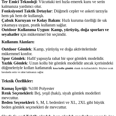
Ter Emici Teknoloji
: Vücuttaki teri hızla emerek kuru ve serin
kalmanıza yardımcı olur.
Fonksiyonel Taktik Detaylar
: Düğmeli cepler ve askeri tarzıyla
hem şık hem de kullanışlı.
Çabuk Kuruyan ve Kolay Bakım
: Hızlı kuruma özelliği ile sık
yıkamaya uygun, pratik kullanım sağlar.
Outdoor Kullanıma Uygun
:
Kamp, yürüyüş, doğa sporları ve
seyahatler
için mükemmel bir seçimdir.
Kullanım Alanları:
Outdoor Gömlek
: Kamp, yürüyüş ve doğa aktivitelerinde
mükemmel konfor.
Spor Gömlek
: Hafif yapısıyla rahat bir spor gömlek modelidir.
Yazlık Gömlek
: Uzun kollu bir gömlek modelidir ancak içerisindeki
düğmeleriyle kolları katlanarak
kısa kollu gömlek
olarak da kullanılabilir. Böylece sıcak
havalarda serin ve rahat kalmanızı sağlar.
Teknik Özellikler:
Kumaş İçeriği:
%100 Polyester
Renk Seçenekleri:
Bej, yeşil (haki), siyah gömlek modelleri
mevcuttur.
Beden Seçenekleri:
S, M, L bedenleri ve XL, 2XL gibi büyük
beden gömlek seçenekleri de mevcuttur.