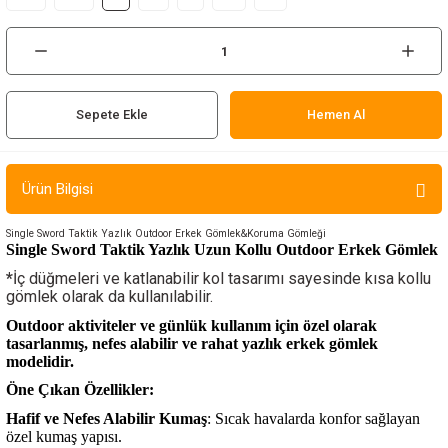
ır ve Çorap
kalar
Sepete Ekle
Hemen Al
a
atch
meleri
Ürün Bilgisi
er
Single Sword Taktik Yazlık Outdoor Erkek Gömlek&Koruma Gömleği
Single Sword Taktik Yazlık Uzun Kollu Outdoor Erkek Gömlek
rı
*
İç düğmeleri ve katlanabilir kol tasarımı sayesinde kısa kollu
gömlek olarak da kullanılabilir.
er
Outdoor aktiviteler ve günlük kullanım için özel olarak
tasarlanmış, nefes alabilir ve rahat yazlık erkek gömlek
modelidir.
r
Öne Çıkan Özellikler:
Hafif ve Nefes Alabilir Kumaş
: Sıcak havalarda konfor sağlayan
özel kumaş yapısı.