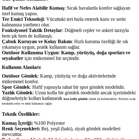
Hafif ve Nefes Alabilir Kumaş
: Sıcak havalarda konfor sağlayan
özel kumaş yapısı.
Ter Emici Teknoloji
: Vücuttaki teri hızla emerek kuru ve serin
kalmanıza yardımcı olur.
Fonksiyonel Taktik Detaylar
: Düğmeli cepler ve askeri tarzıyla
hem şık hem de kullanışlı.
Çabuk Kuruyan ve Kolay Bakım
: Hızlı kuruma özelliği ile sık
yıkamaya uygun, pratik kullanım sağlar.
Outdoor Kullanıma Uygun
:
Kamp, yürüyüş, doğa sporları ve
seyahatler
için mükemmel bir seçimdir.
Kullanım Alanları:
Outdoor Gömlek
: Kamp, yürüyüş ve doğa aktivitelerinde
mükemmel konfor.
Spor Gömlek
: Hafif yapısıyla rahat bir spor gömlek modelidir.
Yazlık Gömlek
: Uzun kollu bir gömlek modelidir ancak içerisindeki
düğmeleriyle kolları katlanarak
kısa kollu gömlek
olarak da kullanılabilir. Böylece sıcak
havalarda serin ve rahat kalmanızı sağlar.
Teknik Özellikler:
Kumaş İçeriği:
%100 Polyester
Renk Seçenekleri:
Bej, yeşil (haki), siyah gömlek modelleri
mevcuttur.