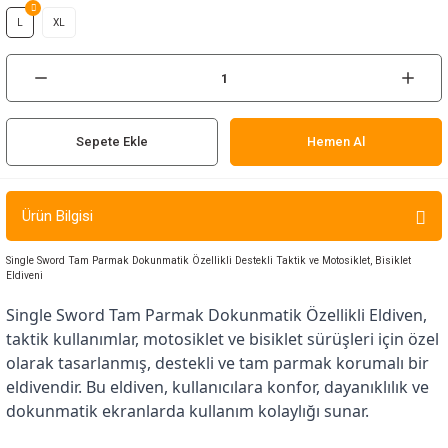
ır ve Çorap
L
XL
kalar
a
atch
Sepete Ekle
Hemen Al
meleri
Ürün Bilgisi
er
Single Sword Tam Parmak Dokunmatik Özellikli Destekli Taktik ve Motosiklet, Bisiklet
rı
Eldiveni
Single Sword Tam Parmak Dokunmatik Özellikli Eldiven, 
er
taktik kullanımlar, motosiklet ve bisiklet sürüşleri için özel 
olarak tasarlanmış, destekli ve tam parmak korumalı bir 
r
eldivendir. Bu eldiven, kullanıcılara konfor, dayanıklılık ve 
dokunmatik ekranlarda kullanım kolaylığı sunar.