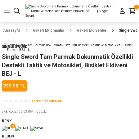
Geri Dön
Geri Dön
Geri Dön
Geri Dön
Geri Dön
Geri Dön
Geri Dön
e Ayakkabılar
h-Arma
lar
manlar
uarlar
Kamp Ürünleri
Anasayfa
Askeri Ekipmanlar
Askeri Eldivenler
Single Swor
 Parka
alar
rünleri
SINGLE SWORD
a
r
rünleri
ılar
Single Sword Tam Parmak Dokunmatik Özellikli
Destekli Taktik ve Motosiklet, Bisiklet Eldiveni
n
ları
BEJ - L
799,99 TL
ı
- Combat
r
k
0 Yorum Hepsini Oku
Stok Kodu
:
153.03.067...BEJ..L.
ağmurluk
RENK
Şapka
 Kılıfı
BEDEN