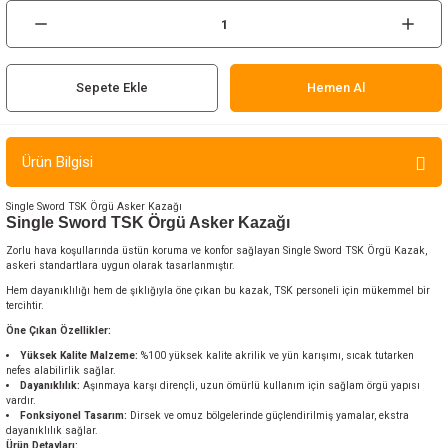
ır ve Çorap
kalar
Sepete Ekle
Hemen Al
a
atch
Ürün Bilgisi
meleri
Single Sword TSK Örgü Asker Kazağı
er
Single Sword TSK Örgü Asker Kazağı
Zorlu hava koşullarında üstün koruma ve konfor sağlayan Single Sword TSK Örgü Kazak,
askeri standartlara uygun olarak tasarlanmıştır.
rı
Hem dayanıklılığı hem de şıklığıyla öne çıkan bu kazak, TSK personeli için mükemmel bir
tercihtir.
er
Öne Çıkan Özellikler:
Yüksek Kalite Malzeme:
%100 yüksek kalite akrilik ve yün karışımı, sıcak tutarken
r
nefes alabilirlik sağlar.
Dayanıklılık:
Aşınmaya karşı dirençli, uzun ömürlü kullanım için sağlam örgü yapısı
vardır.
Fonksiyonel Tasarım:
Dirsek ve omuz bölgelerinde güçlendirilmiş yamalar, ekstra
dayanıklılık sağlar.
Ürün Detayları: