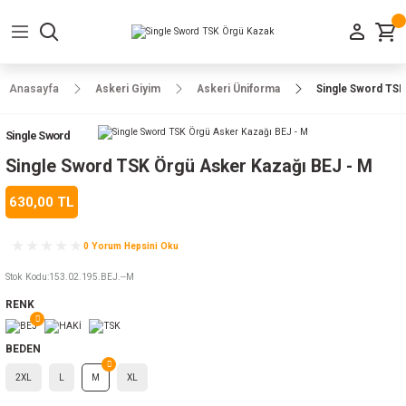
Geri Dön
Geri Dön
Geri Dön
Geri Dön
Geri Dön
Geri Dön
Geri Dön
e Ayakkabılar
h-Arma
lar
manlar
uarlar
Kamp Ürünleri
Anasayfa
Askeri Giyim
Askeri Üniforma
Single Sword TSK
 Parka
alar
rünleri
Single Sword
a
r
rünleri
ılar
Single Sword TSK Örgü Asker Kazağı BEJ - M
630,00 TL
n
ları
0 Yorum Hepsini Oku
ı
- Combat
r
k
Stok Kodu
:
153.02.195.BEJ.--M
RENK
ağmurluk
BEDEN
2XL
L
M
XL
Şapka
 Kılıfı