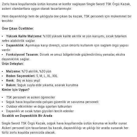
Zorlu hava koşullarında üstün koruma ve konfor sağlayan Single Sword TSK Örgü Kazak,
askeri standartlara uygun olarak tasarlanmıştır.
Hem dayanıklılığı hem de şıklığıyla öne çıkan bu kazak, TSK personeli için mükemmel bir
tercihtir.
Öne Çıkan Özellikler:
Yüksek Kalite Malzeme:
%100 yüksek kalite akrilik ve yün karışımı, sıcak tutarken
nefes alabilirlik sağlar.
Dayanıklılık:
Aşınmaya karşı dirençli, uzun ömürlü kullanım için sağlam örgü yapısı
vardır.
Fonksiyonel Tasarım:
Dirsek ve omuz bölgelerinde güçlendirilmiş yamalar, ekstra
dayanıklılık sağlar.
Ürün Detayları:
Malzeme:
%70 akrilik, %30 yün
Beden Seçenekleri:
S, M, L, XL, XXL
Renk:
Bej ve koyu yeşil
Bakım:
Soğuk suyla elde yıkama, asarak kurutma
Kimler İçin Uygun?
TSK personeli ve askeri öğrenciler
Soğuk hava koşullarında çalışan güvenlik ve savunma personeli
Outdoor etkinlikler ve doğa sporları tutkunları
Dayanıklı ve sıcak tutan giysileri tercih edenler
Sıcaklık ve Dayanıklılık Bir Arada
Single Sword TSK Örgü Kazak, soğuk hava koşullarında üstün koruma ve konfor sunar.
Askeri personel için tasarlanan bu kazak, dayanıklılığı ve şıklığı bir arada sunarak her
türlü zorlu koşulda yanınızda olacak.