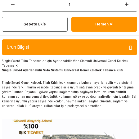
ır ve Çorap
kalar
Sepete Ekle
Hemen Al
a
atch
Ürün Bilgisi
meleri
Single Sword Tüm Tabancalar için Ayarlanabilir Vida Sistemli Universal Genel Kelebek
Tabanca Kılıfı
er
Single Sword Ayarlanabilir Vida Sistemli Universal
Genel Kelebek
Tabanca Kılıfı
rı
Single Sword Genel Kelebek Silah Kılıfı, tetik kısmında bulunan ayarlanabilir vida sistemi
sayesinde farklı marka ve model tabancalarla uyum sağlayan pratik ve güvenli bir taşıma
çözümü sunar. Dayanıklı gövde yapısı, sağlam tutuş sağlayan formu ve uzun ömürlü
kullanım sunan malzemesi ile günlük kullanım, görev ve outdoor faaliyetler için idealdir. Bel
er
kemerine uyumlu yapısı sayesinde konforlu taşıma imkânı sağlar. Güvenli, sağlam ve
universal silah kılıfı arayan kullanıcılar için profesyonel bir tercihtir.
r