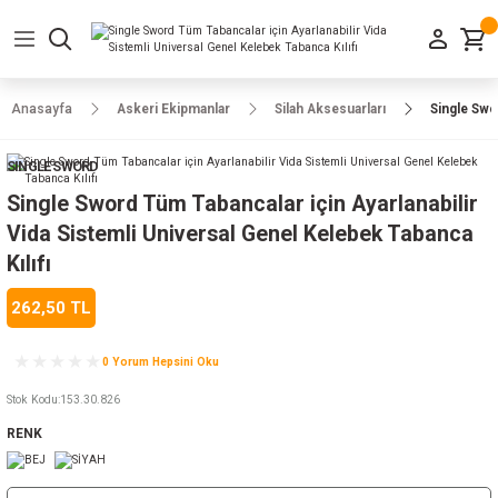
Geri Dön
Geri Dön
Geri Dön
Geri Dön
Geri Dön
Geri Dön
Geri Dön
e Ayakkabılar
h-Arma
lar
manlar
uarlar
Kamp Ürünleri
Anasayfa
Askeri Ekipmanlar
Silah Aksesuarları
Single Swo
 Parka
alar
rünleri
SINGLE SWORD
a
r
rünleri
ılar
Single Sword Tüm Tabancalar için Ayarlanabilir
Vida Sistemli Universal Genel Kelebek Tabanca
n
ları
Kılıfı
262,50 TL
ı
- Combat
r
k
0 Yorum Hepsini Oku
Stok Kodu
:
153.30.826
ağmurluk
RENK
Şapka
 Kılıfı