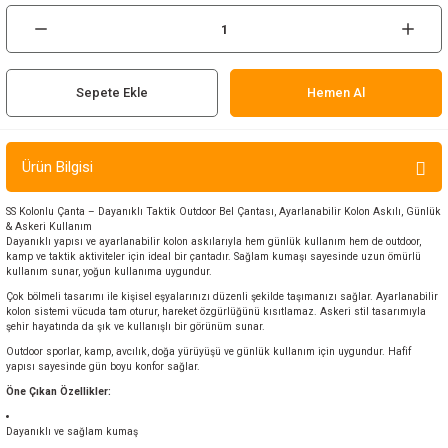
ır ve Çorap
kalar
Sepete Ekle
Hemen Al
a
atch
Ürün Bilgisi
meleri
SS Kolonlu Çanta – Dayanıklı Taktik Outdoor Bel Çantası, Ayarlanabilir Kolon Askılı, Günlük
er
& Askeri Kullanım
Dayanıklı yapısı ve ayarlanabilir kolon askılarıyla hem günlük kullanım hem de outdoor,
kamp ve taktik aktiviteler için ideal bir çantadır. Sağlam kumaşı sayesinde uzun ömürlü
rı
kullanım sunar, yoğun kullanıma uygundur.
Çok bölmeli tasarımı ile kişisel eşyalarınızı düzenli şekilde taşımanızı sağlar. Ayarlanabilir
kolon sistemi vücuda tam oturur, hareket özgürlüğünü kısıtlamaz. Askeri stil tasarımıyla
er
şehir hayatında da şık ve kullanışlı bir görünüm sunar.
Outdoor sporlar, kamp, avcılık, doğa yürüyüşü ve günlük kullanım için uygundur. Hafif
r
yapısı sayesinde gün boyu konfor sağlar.
Öne Çıkan Özellikler:
Dayanıklı ve sağlam kumaş