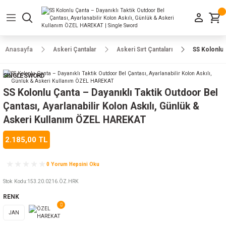
Geri Dön
Geri Dön
Geri Dön
Geri Dön
Geri Dön
Geri Dön
Geri Dön
e Ayakkabılar
h-Arma
lar
manlar
uarlar
Kamp Ürünleri
Anasayfa
Askeri Çantalar
Askeri Sırt Çantaları
SS Kolonlu 
 Parka
alar
rünleri
SINGLE SWORD
a
r
rünleri
ılar
SS Kolonlu Çanta – Dayanıklı Taktik Outdoor Bel
Çantası, Ayarlanabilir Kolon Askılı, Günlük &
n
ları
Askeri Kullanım ÖZEL HAREKAT
2.185,00 TL
ı
- Combat
r
k
0 Yorum Hepsini Oku
Stok Kodu
:
153.20.0216.ÖZ.HRK
ağmurluk
RENK
Şapka
 Kılıfı
JAN