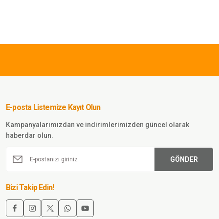
TL
SWORD
Sword BlackHawk Solag
ldiven Kesik Parmak
E-posta Listemize Kayıt Olun
Sepete Ekle
Kampanyalarımızdan ve indirimlerimizden güncel olarak
haberdar olun.
GÖNDER
amuflaj Soğuk Geçirmez
Bizi Takip Edin!
diveni TSK