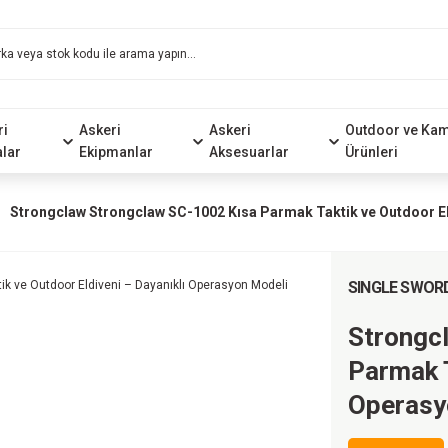
ri
Askeri
Askeri
Outdoor ve Ka
alar
Ekipmanlar
Aksesuarlar
Ürünleri
Strongclaw Strongclaw SC-1002 Kısa Parmak Taktik ve Outdoor El
SINGLE SWOR
Strongc
Parmak T
Operasy