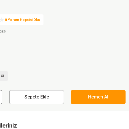
0 Yorum Hepsini Oku
.089
XL
Sepete Ekle
Hemen Al
leriniz