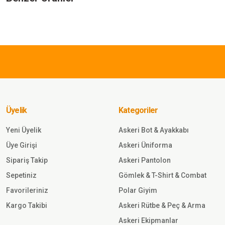
Ürün resmi kalitesiz, bozuk veya görüntülenemiyor.
Ürün açıklamasında eksik bilgiler bulunuyor.
575,00 TL
Ürün bilgilerinde hatalar bulunuyor.
Ürün fiyatı diğer sitelerden daha pahalı.
SINGLE SWORD
Bu ürüne benzer farklı alternatifler olmalı.
Single Sword Yarım Parmak Takti
Motosiklet Outdoor Eldiven SİY
Üyelik
Kategoriler
Sepete Ekle
Yeni Üyelik
Askeri Bot & Ayakkabı
Üye Girişi
Askeri Üniforma
567,00 TL
Sipariş Takip
Askeri Pantolon
Sepetiniz
Gömlek & T-Shirt & Combat
SINGLE SWORD
Favorileriniz
Polar Giyim
İşnar Polar Eldiven Erkek Kadın
Unisex kaymaz Polar eldiven
Kargo Takibi
Askeri Rütbe & Peç & Arma
SİYAH
Askeri Ekipmanlar