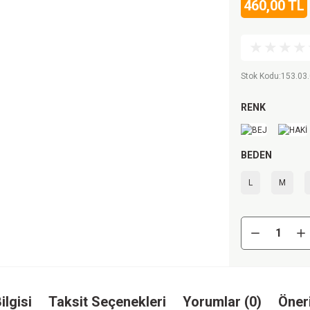
460,00 TL
Stok Kodu
:
153.03
RENK
BEDEN
L
M
ilgisi
Taksit Seçenekleri
Yorumlar (0)
Öneri