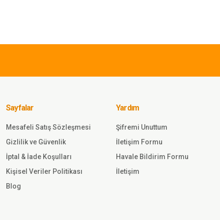
Yorum Yaz
549,00 
SINGLE 
k Eldiven Bisiklet
Single 
AH
Taktik E
SİYAH
Sayfalar
Yardım
Mesafeli Satış Sözleşmesi
Şifremi Unuttum
Gönder
Gizlilik ve Güvenlik
İletişim Formu
567,00 TL
İptal & İade Koşulları
Havale Bildirim Formu
Kişisel Veriler Politikası
İletişim
SINGLE SWORD
Blog
İşnar Kar Eldiveni Tsk K
Erkek Kadın Unisex Kar el