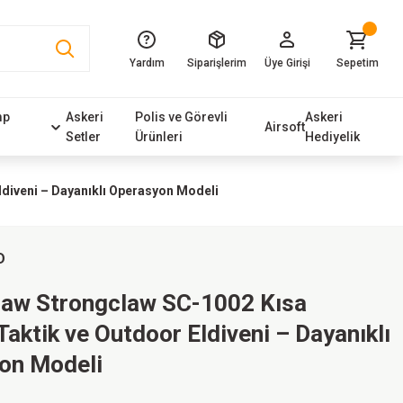
Yardım
Siparişlerim
Üye Girişi
Sepetim
mp
Askeri
Polis ve Görevli
Askeri
Airsoft
Setler
Ürünleri
Hediyelik
diveni – Dayanıklı Operasyon Modeli
D
law Strongclaw SC-1002 Kısa
aktik ve Outdoor Eldiveni – Dayanıklı
on Modeli