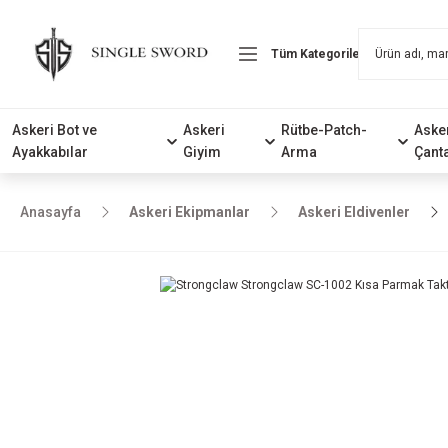
Askeri Bot ve
Askeri
Rütbe-Patch-
Aske
Ayakkabılar
Giyim
Arma
Çant
Anasayfa
Askeri Ekipmanlar
Askeri Eldivenler