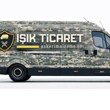
iz gördüğünüz noktaları öneri formunu kullanarak tarafımıza iletebilirsiniz.
Bu ürüne ilk yorumu siz yapın!