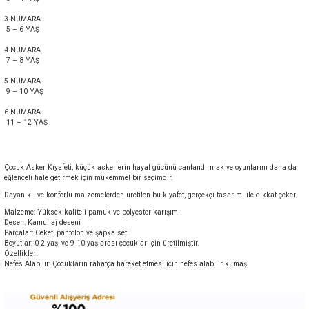
3 NUMARA
5 – 6 YAŞ
4 NUMARA
7 – 8 YAŞ
5 NUMARA
9 – 10 YAŞ
6 NUMARA
11 – 12 YAŞ
Çocuk Asker Kıyafeti, küçük askerlerin hayal gücünü canlandırmak ve oyunlarını daha da
eğlenceli hale getirmek için mükemmel bir seçimdir.
Dayanıklı ve konforlu malzemelerden üretilen bu kıyafet, gerçekçi tasarımı ile dikkat çeker.
Malzeme: Yüksek kaliteli pamuk ve polyester karışımı
Desen: Kamuflaj deseni
Parçalar: Ceket, pantolon ve şapka seti
Boyutlar: 0-2 yaş, ve 9-10 yaş arası çocuklar için üretilmiştir.
Özellikler:
Nefes Alabilir: Çocukların rahatça hareket etmesi için nefes alabilir kumaş