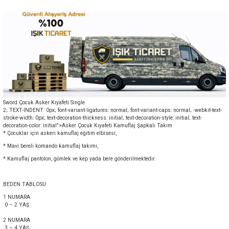
Sword Çocuk Asker Kıyafeti Single
2; TEXT-INDENT: 0px; font-variant-ligatures: normal; font-variant-caps: normal; -webkit-text-
stroke-width: 0px; text-decoration-thickness: initial; text-decoration-style: initial; text-
decoration-color: initial">Asker Çocuk Kıyafeti Kamuflaj Şapkalı Takım
* Çocuklar için askeri kamuflaj eğitim elbisesi,
* Mavi bereli komando kamuflaj takımı,
* Kamuflaj pantolon, gömlek ve kep yada bere gönderilmektedir.
BEDEN TABLOSU
1 NUMARA
0 – 2 YAŞ
2 NUMARA
3 – 4 YAŞ