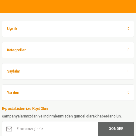
599,99 TL
Ürün resmi kalitesiz, bozuk veya görüntülenemiyor.
Single Sword
Ürün açıklamasında eksik bilgiler bulunuyor.
Thermoform Unisex Çocuk Gri Renk Termal İçlik Takım
Ürün bilgilerinde hatalar bulunuyor.
Üyelik
Ürün fiyatı diğer sitelerden daha pahalı.
Sepete Ekle
Bu ürüne benzer farklı alternatifler olmalı.
Kategoriler
Sayfalar
Gönder
Yardım
E-posta Listemize Kayıt Olun
Kampanyalarımızdan ve indirimlerimizden güncel olarak haberdar olun.
GÖNDER