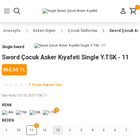
Geri Dön
Geri Dön
Geri Dön
Geri Dön
Geri Dön
Geri Dön
Geri Dön
e Ayakkabılar
h-Arma
lar
manlar
uarlar
Kamp Ürünleri
Anasayfa
Askeri Giyim
Çocuk Üniforma
Sword Çocuk Aske
 Parka
alar
rünleri
Single Sword
a
r
rünleri
ılar
Sword Çocuk Asker Kıyafeti Single Y.TSK - 11
862,50 TL
n
ları
0 Yorum Hepsini Oku
ı
- Combat
r
k
Stok Kodu
:
153.02.050.YTSK.11
RENK
ağmurluk
BEDEN
1
10
11
12
13
2
3
4
5
6
7
Şapka
 Kılıfı