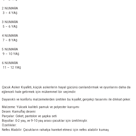
2 NUMARA
3 – 4 YAŞ
3 NUMARA
5 – 6 YAŞ
4 NUMARA
7 – 8 YAŞ
5 NUMARA
9 – 10 YAŞ
6 NUMARA
11 – 12 YAŞ
Çocuk Asker Kıyafeti, küçük askerlerin hayal gücünü canlandırmak ve oyunlarını daha da
eğlenceli hale getirmek için mükemmel bir seçimdir.
Dayanıklı ve konforlu malzemelerden üretilen bu kıyafet, gerçekçi tasarımı ile dikkat çeker.
Malzeme: Yüksek kaliteli pamuk ve polyester karışımı
Desen: Kamuflaj deseni
Parçalar: Ceket, pantolon ve şapka seti
Boyutlar: 0-2 yaş, ve 9-10 yaş arası çocuklar için üretilmiştir.
Özellikler:
Nefes Alabilir: Çocukların rahatça hareket etmesi için nefes alabilir kumaş