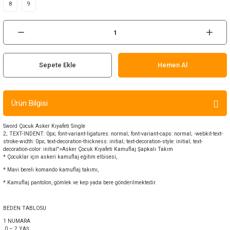
8
9
ır ve Çorap
kalar
a
atch
Sepete Ekle
Hemen Al
meleri
Ürün Bilgisi
er
Sword Çocuk Asker Kıyafeti Single
2; TEXT-INDENT: 0px; font-variant-ligatures: normal; font-variant-caps: normal; -webkit-text-
rı
stroke-width: 0px; text-decoration-thickness: initial; text-decoration-style: initial; text-
decoration-color: initial">Asker Çocuk Kıyafeti Kamuflaj Şapkalı Takım
* Çocuklar için askeri kamuflaj eğitim elbisesi,
er
* Mavi bereli komando kamuflaj takımı,
* Kamuflaj pantolon, gömlek ve kep yada bere gönderilmektedir.
r
BEDEN TABLOSU
1 NUMARA
0 – 2 YAŞ