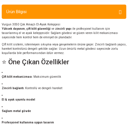
ır ve Çorap
Ürün Bilgisi
kalar
Vurgun 3050 Çok Amaçlı El-Ayak Kelepçesi
Yüksek dayanım
,
çift kilit güvenliği
ve
zincirli yapı
ile profesyonel kullanım için
tasarlanmış el ve ayak kelepçesidir. Sağlam gövdesi ve güven veren kilit mekanizması
a
atch
sayesinde hem kontrol hem de emniyet ön plandadır.
Çift kilit sistemi, istenmeyen sıkışma veya gevşemelerin önüne geçer. Zincirli bağlantı yapısı,
meleri
hareket kontrolünü dengeli şekilde sağlar. Uzun ömürlü metal gövdesi sayesinde zorlu
koşullarda bile performansından ödün vermez.
⭐ Öne Çıkan Özellikler
er
rı
Çift kilit mekanizması
: Maksimum güvenlik
Zincirli bağlantı
: Kontrollü ve dengeli hareket
er
El & ayak uyumlu model
r
Sağlam metal gövde
Profesyonel kullanıma uygun tasarım