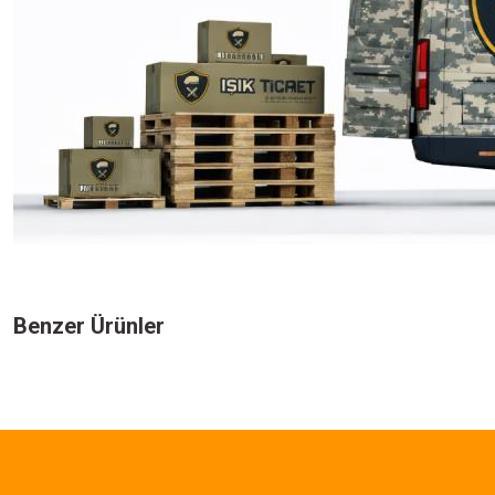
Bu ürünün fiyat bilgisi, resim, ürün açıklamalarında ve diğer konularda yeters
Görüş ve önerileriniz için teşekkür ederiz.
Benzer Ürünler
Ürün resmi kalitesiz, bozuk veya görüntülenemiyor.
Ürün açıklamasında eksik bilgiler bulunuyor.
1.732,50 TL
Ürün bilgilerinde hatalar bulunuyor.
Ürün fiyatı diğer sitelerden daha pahalı.
Single Sword
Bu ürüne benzer farklı alternatifler olmalı.
Single Sword Likralı Outdoor