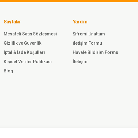
Likralı Erkek&Kadın Pantolon 
Sayfalar
Yardım
Sepete Ekle
Mesafeli Satış Sözleşmesi
Şifremi Unuttum
Gönder
Gizlilik ve Güvenlik
İletişim Formu
1.380,00
TL
İptal & İade Koşulları
Havale Bildirim Formu
Kişisel Veriler Politikası
İletişim
Single
Sword
Blog
Single
aj Single
Sword
Tactical
Pantolon
Sepete
(İTHAL)
Ekle
KUM
920,00 TL
Single Sword