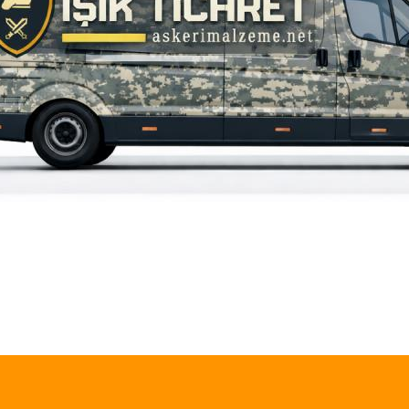
iz gördüğünüz noktaları öneri formunu kullanarak tarafımıza iletebilirsiniz.
Bu ürüne ilk yorumu siz yapın!
Yorum Yaz
945,00 TL
Single Sword
Single Sword Outdoor Taktik&