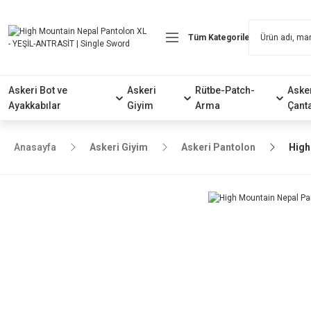
Askeri Bot ve
Askeri
Rütbe-Patch-
Aske
Ayakkabılar
Giyim
Arma
Çant
Anasayfa
Askeri Giyim
Askeri Pantolon
High