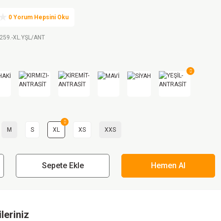
0 Yorum Hepsini Oku
.259.-XL.YŞL/ANT
M
S
XL
XS
XXS
Sepete Ekle
Hemen Al
leriniz